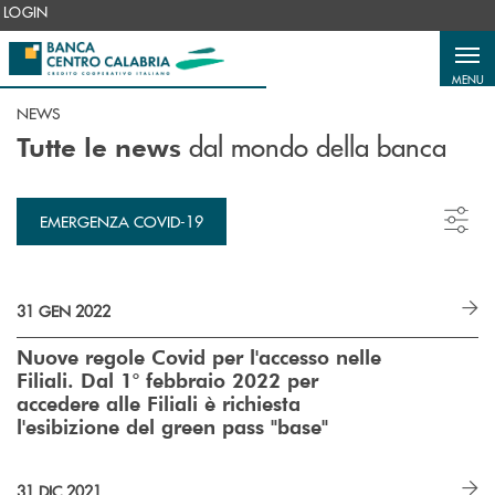
Salta al contenuto principale
LOGIN
MENU
NEWS
dal mondo della banca
Tutte le news
EMERGENZA COVID-19
31 GEN 2022
Nuove regole Covid per l'accesso nelle
Filiali. Dal 1° febbraio 2022 per
accedere alle Filiali è richiesta
l'esibizione del green pass "base"
31 DIC 2021