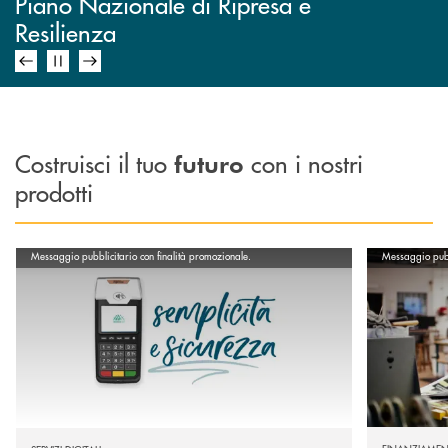
Scopri l'offerta bancaria pensata
Piano Nazionale di Ripresa e
Resilienza
per la tua impresa
Costruisci il tuo
con i nostri
futuro
prodotti
Scopri di più POS desktop
Scopri di più
Messaggio pubblicitario con finalità promozionale.
Messaggio pubbl