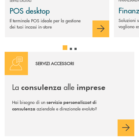
FINANZIAMEN
SERVIZI DIGITALI
Finanz
POS desktop
Soluzioni 
Il terminale POS ideale per la gestione
vogliono es
dei tuoi incassi in-store
Scopri di più
SERVIZI ACCESSORI
La
alle
consulenza
imprese
Hai bisogno di un
servizio personalizzat di
aziendale e direzionale evoluto?
consulenza