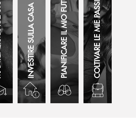
PIANIFICARE IL MIO FUTURO
COLTIVARE LE MIE PASSIONI
STUDI
INVESTIRE SULLA CASA
ro
ermi agli studi
Investire sulla casa
Pianificare il mio futuro
Coltivare le mie passio