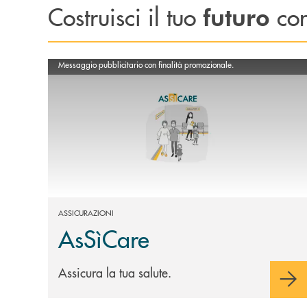
Costruisci il tuo
con
futuro
Scopri di più AsSìCare
Messaggio pubblicitario con finalità promozionale.
ASSICURAZIONI
AsSìCare
Assicura la tua salute.