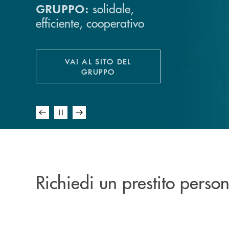
solidale,
GRUPPO:
efficiente, cooperativo
Scopri i prodotti e i
servizi bancari pensati
per te e la tua
VAI AL SITO DEL
.
famiglia
APRE UNA NUOVA FINESTRA
GRUPPO
Richiedi un prestito perso