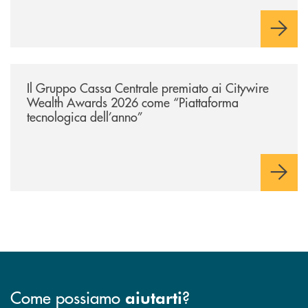
Cambiano. Nei prossimi giorni verrà avviato il periodo di
negoziazione esclusiva per la finalizzazione dell’operazione.
/news/il-gruppo-cassa-centrale-premiato-ai-citywire-wealth-awards-20
Il Gruppo Cassa Centrale premiato ai Citywire
Wealth Awards 2026 come “Piattaforma
tecnologica dell’anno”
Come possiamo
?
aiutarti