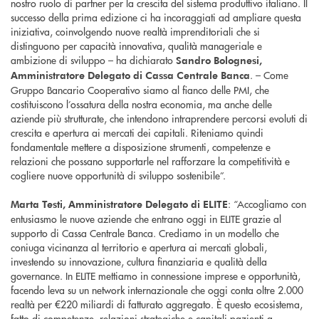
nostro ruolo di partner per la crescita del sistema produttivo italiano. Il
successo della prima edizione ci ha incoraggiati ad ampliare questa
iniziativa, coinvolgendo nuove realtà imprenditoriali che si
distinguono per capacità innovativa, qualità manageriale e
ambizione di sviluppo – ha dichiarato
Sandro Bolognesi,
. – Come
Amministratore Delegato
di Cassa Centrale Banca
Gruppo Bancario Cooperativo siamo al fianco delle PMI, che
costituiscono l’ossatura della nostra economia, ma anche delle
aziende più strutturate, che intendono intraprendere percorsi evoluti di
crescita e apertura ai mercati dei capitali. Riteniamo quindi
fondamentale mettere a disposizione strumenti, competenze e
relazioni che possano supportarle nel rafforzare la competitività e
cogliere nuove opportunità di sviluppo sostenibile”.
: “Accogliamo con
Marta Testi, Amministratore Delegato di ELITE
entusiasmo le nuove aziende che entrano oggi in ELITE grazie al
supporto di Cassa Centrale Banca. Crediamo in un modello che
coniuga vicinanza al territorio e apertura ai mercati globali,
investendo su innovazione, cultura finanziaria e qualità della
governance. In ELITE mettiamo in connessione imprese e opportunità,
facendo leva su un network internazionale che oggi conta oltre 2.000
realtà per €220 miliardi di fatturato aggregato. È questo ecosistema,
fatto di competenze, relazioni strategiche e capitali pazienti a