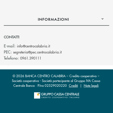
INFORMAZIONI
CONTATTI
(si apre l’app di posta elettronica)
E-mail:
info@centrocalabria.it
(si apre l’app di posta elettro
PEC:
segreteria@pec.centrocalabria.it
Telefono:
0961.390111
© 2026 BANCA CENTRO CALABRIA – Credito cooperativo –
Società cooperativa - Società partecipante al Gruppo IVA Cassa
Centrale Banca · P.Iva 02529020220
Crediti
|
Note legali