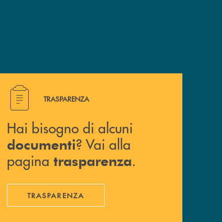
Hai bisogno di alcuni documenti ? Vai alla pagina traspa
TRASPARENZA
Hai bisogno di alcuni
? Vai alla
documenti
pagina
.
trasparenza
TRASPARENZA