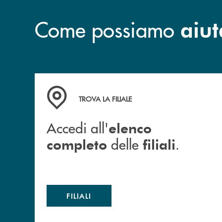
Come possiamo
aiut
Accedi all' elenco completo delle filiali .
TROVA LA FILIALE
Accedi all'
elenco
delle
.
completo
filiali
FILIALI