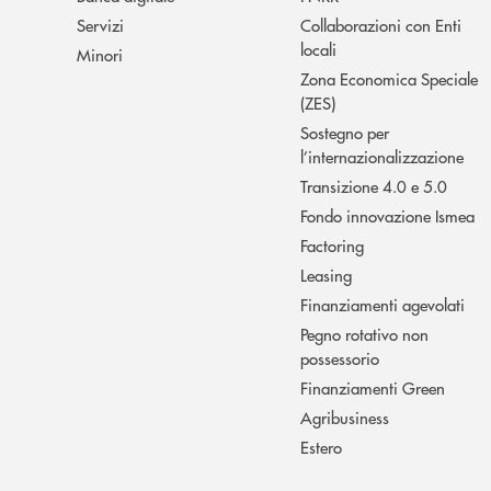
Servizi
Collaborazioni con Enti
locali
Minori
Zona Economica Speciale
(ZES)
Sostegno per
l’internazionalizzazione
Transizione 4.0 e 5.0
Fondo innovazione Ismea
Factoring
Leasing
Finanziamenti agevolati
Pegno rotativo non
possessorio
Finanziamenti Green
Agribusiness
Estero