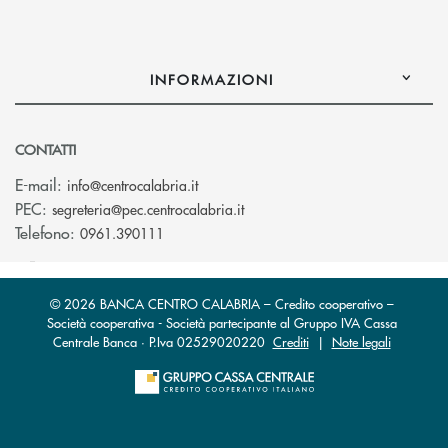
INFORMAZIONI
CONTATTI
(si apre l’app di posta elettronica)
E-mail:
info@centrocalabria.it
(si apre l’app di posta elettro
PEC:
segreteria@pec.centrocalabria.it
Telefono:
0961.390111
© 2026 BANCA CENTRO CALABRIA – Credito cooperativo –
Società cooperativa - Società partecipante al Gruppo IVA Cassa
Centrale Banca · P.Iva 02529020220
Crediti
|
Note legali