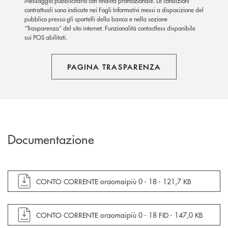
Messaggio pubblicitario con finalità promozionale. Le condizioni
contrattuali sono indicate nei Fogli Informativi messi a disposizione del
pubblico presso gli sportelli della banca e nella sezione
“Trasparenza” del sito internet. Funzionalità contactless disponibile
sui POS abilitati.
PAGINA TRASPARENZA
Documentazione
apre documento in una nuova finestra
CONTO CORRENTE oraomaipiù 0 - 18 -
121,7 KB
apre documento in una nuova finestra
CONTO CORRENTE oraomaipiù 0 - 18 FID -
147,0 KB