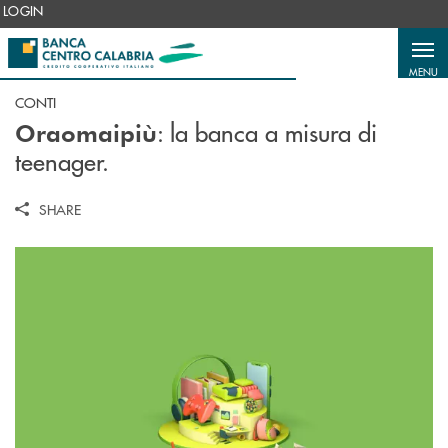
Salta al contenuto principale
LOGIN
MENU
CONTI
: la banca a misura di
Oraomaipiù
teenager.
SHARE