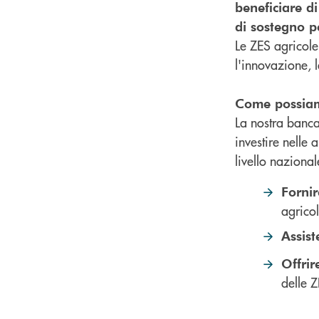
beneficiare di
di sostegno p
Le ZES agricole
l'innovazione, 
Come possiam
La nostra banca
investire nelle
livello nazional
Fornir
agricol
Assis
Offrir
delle Z