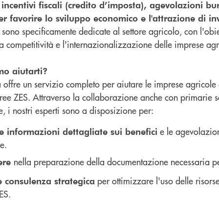
incentivi fiscali (credito d’imposta), agevolazioni bu
er favorire lo sviluppo economico e l'attrazione di i
 sono specificamente dedicate al settore agricolo, con l'ob
la competitività e l'internazionalizzazione delle imprese agr
o aiutarti?
 offre un servizio completo per aiutare le imprese agricole 
 aree ZES. Attraverso la collaborazione anche con primarie 
e, i nostri esperti sono a disposizione per:
e le agevolazion
e informazioni dettagliate sui benefici
e.
nella preparazione della documentazione necessaria per
tere
per ottimizzare l'uso delle risor
e consulenza strategica
ES.