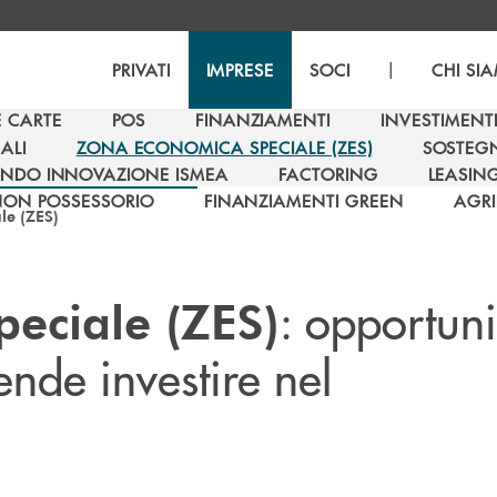
|
PRIVATI
IMPRESE
SOCI
CHI SI
E CARTE
POS
FINANZIAMENTI
INVESTIMENT
E CARTE
POS
FINANZIAMENTI
INVESTIMENT
ALI
ZONA ECONOMICA SPECIALE (ZES)
SOSTEGN
ALI
ZONA ECONOMICA SPECIALE (ZES)
SOSTEGN
NDO INNOVAZIONE ISMEA
FACTORING
LEASIN
NDO INNOVAZIONE ISMEA
FACTORING
LEASIN
NON POSSESSORIO
FINANZIAMENTI GREEN
AGRI
le (ZES)
NON POSSESSORIO
FINANZIAMENTI GREEN
AGRI
: opportuni
eciale (ZES)
tende investire nel