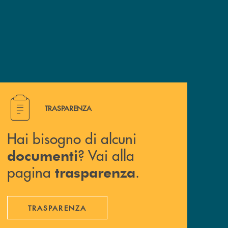
Hai bisogno di alcuni documenti ? Vai alla pagina traspa
TRASPARENZA
Hai bisogno di alcuni
? Vai alla
documenti
pagina
.
trasparenza
TRASPARENZA