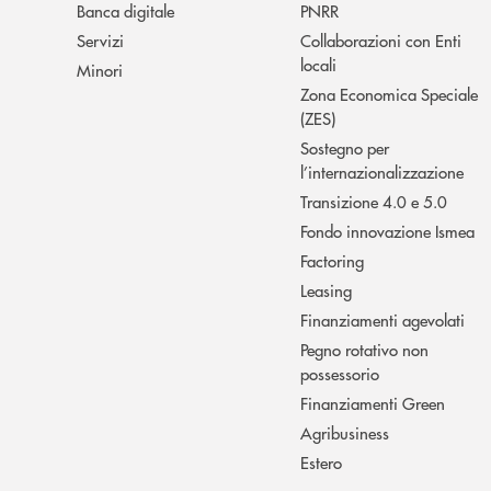
Banca digitale
PNRR
Servizi
Collaborazioni con Enti
locali
Minori
Zona Economica Speciale
(ZES)
Sostegno per
l’internazionalizzazione
Transizione 4.0 e 5.0
Fondo innovazione Ismea
Factoring
Leasing
Finanziamenti agevolati
Pegno rotativo non
possessorio
Finanziamenti Green
Agribusiness
Estero