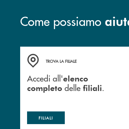
Come possiamo
aiut
Accedi all' elenco completo delle filiali .
TROVA LA FILIALE
Accedi all'
elenco
delle
.
completo
filiali
FILIALI