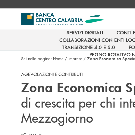
Salta al contenuto principale
SERVIZI DIGITALI
CONTI 
SERVIZI DIGITALI
CONTI 
COLLABORAZIONI CON ENTI LOC
COLLABORAZIONI CON ENTI LOC
TRANSIZIONE 4.0 E 5.0
FO
TRANSIZIONE 4.0 E 5.0
FO
PEGNO ROTATIVO 
Sei nella pagina:
Home
/
Imprese
/
Zona Economica Specia
PEGNO ROTATIVO 
AGEVOLAZIONI E CONTRIBUTI
Zona Economica Sp
di crescita per chi in
Mezzogiorno