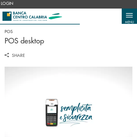
Salta al contenuto principale
LOGIN
MENU
POS
POS desktop
SHARE