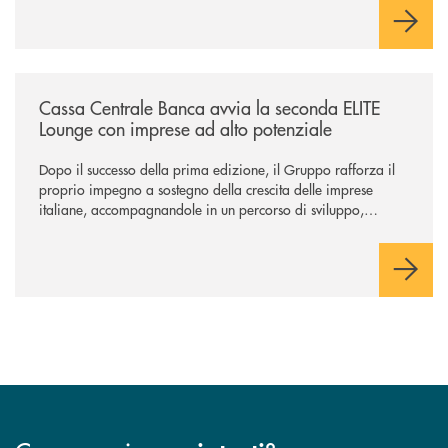
negoziazione esclusiva per la finalizzazione dell’operazione.
/news/cassa-centrale-banca-avvia-la-seconda-elite-lounge-con-imprese-
Cassa Centrale Banca avvia la seconda ELITE
Lounge con imprese ad alto potenziale
Dopo il successo della prima edizione, il Gruppo rafforza il
proprio impegno a sostegno della crescita delle imprese
italiane, accompagnandole in un percorso di sviluppo,
innovazione e accesso ai mercati dei capitali.