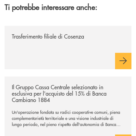
Ti potrebbe interessare anche:
/news/trasferimento-filiale-di-cosenza/
Trasferimento filiale di Cosenza
/news/il-gruppo-cassa-centrale-selezionato-in-esclusiva-per-lacquisto
Il Gruppo Cassa Centrale selezionato in
esclusiva per l'acquisto del 15% di Banca
Cambiano 1884
Un'operazione fondata su radici cooperative comuni, piena
complementarietà territoriale e una visione industriale di
lungo periodo, nel pieno rispetto dell'autonomia di Banca
Cambiano. Nei prossimi giorni verrà avviato il periodo di