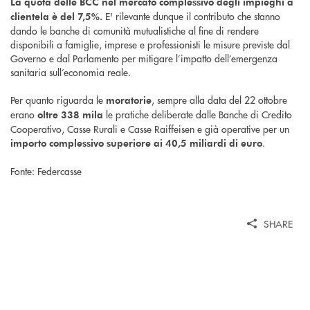
La quota delle BCC nel mercato complessivo degli impieghi a
E' rilevante dunque il contributo che stanno
clientela è del 7,5%.
dando le banche di comunità mutualistiche al fine di rendere
disponibili a famiglie, imprese e professionisti le misure previste dal
Governo e dal Parlamento per mitigare l’impatto dell’emergenza
sanitaria sull’economia reale.
Per quanto riguarda le
, sempre alla data del 22 ottobre
moratorie
erano
le pratiche deliberate dalle Banche di Credito
oltre 338 mila
Cooperativo, Casse Rurali e Casse Raiffeisen e già operative per un
.
importo complessivo superiore ai 40,5 miliardi di euro
Fonte: Federcasse
SHARE