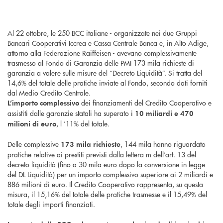
Al 22 ottobre, le 250 BCC italiane - organizzate nei due Gruppi
Bancari Cooperativi Iccrea e Cassa Centrale Banca e, in Alto Adige,
attorno alla Federazione Raiffeisen - avevano complessivamente
trasmesso al Fondo di Garanzia delle PMI 173 mila richieste di
garanzia a valere sulle misure del “Decreto Liquidità”. Si tratta del
14,6% del totale delle pratiche inviate al Fondo, secondo dati forniti
dal Medio Credito Centrale.
dei finanziamenti del Credito Cooperativo e
L’importo complessivo
assistiti dalle garanzie statali ha superato i
10 miliardi e 470
, l ’11% del totale.
milioni di euro
Delle complessive
, 144 mila hanno riguardato
173 mila richieste
pratiche relative ai prestiti previsti dalla lettera m dell’art. 13 del
decreto liquidità (fino a 30 mila euro dopo la conversione in legge
del DL Liquidità) per un importo complessivo superiore ai 2 miliardi e
886 milioni di euro. Il Credito Cooperativo rappresenta, su questa
misura, il 15,16% del totale delle pratiche trasmesse e il 15,49% del
totale degli importi finanziati.