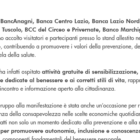
,
BancAnagni, Banca Centro Lazio, Banca Lazio Nord
l Tuscolo, BCC del Circeo e Privernate, Banco March
 accolto visitatori e partecipanti presso lo stand allestito n
, contribuendo a promuovere i valori della prevenzione, de
ela della salute.
 ha infatti ospitato
attività gratuite di sensibilizzazione,
, rapp
e dedicate al benessere e ai corretti stili di vita
ncontro e informazione aperto alla cittadinanza.
ruppo alla manifestazione è stata anche un’occasione per 
tanza della consapevolezza nelle scelte economiche quotidia
fatti non solo un momento dedicato alla prevenzione e alla 
 per promuovere autonomia, inclusione e conoscenza
, componenti fondamentali del benessere personale.