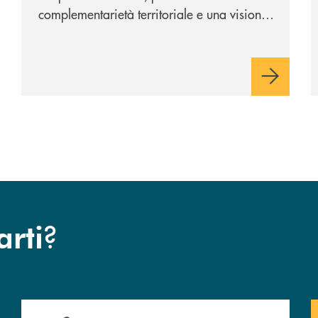
complementarietà territoriale e una visione
industriale di lungo periodo, nel pieno
rispetto dell'autonomia di Banca
Cambiano. Nei prossimi giorni verrà
avviato il periodo di negoziazione
esclusiva per la finalizzazione
dell’operazione.
?
arti