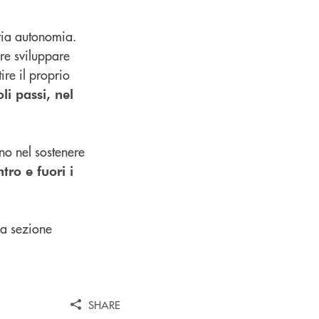
pria autonomia.
re sviluppare
ire il proprio
li passi, nel
no nel sostenere
tro e fuori i
la sezione
SHARE