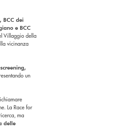
, BCC dei
igiano e BCC
el Villaggio della
lla vicinanza
 screening,
resentando un
richiamare
ne. La Race for
ricerca, ma
 delle