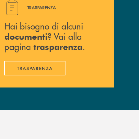
Hai bisogno di alcuni documenti ? Vai alla pagina traspa
TRASPARENZA
Hai bisogno di alcuni
? Vai alla
documenti
pagina
.
trasparenza
TRASPARENZA