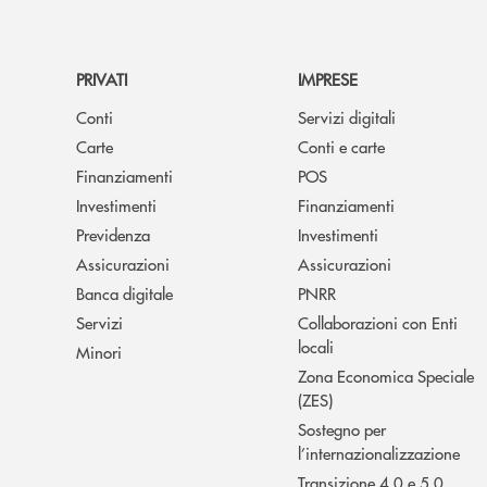
PRIVATI
IMPRESE
Conti
Servizi digitali
Carte
Conti e carte
Finanziamenti
POS
Investimenti
Finanziamenti
Previdenza
Investimenti
Assicurazioni
Assicurazioni
Banca digitale
PNRR
Servizi
Collaborazioni con Enti
locali
Minori
Zona Economica Speciale
(ZES)
Sostegno per
l’internazionalizzazione
Transizione 4.0 e 5.0