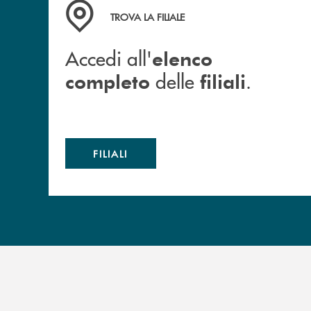
Accedi all' elenco completo delle filiali .
TROVA LA FILIALE
Accedi all'
elenco
delle
.
completo
filiali
FILIALI