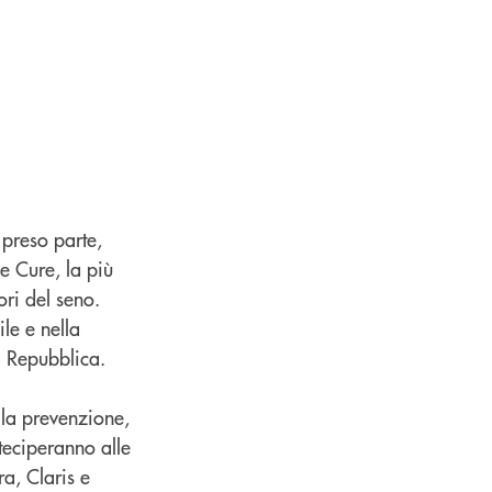
preso parte,
he Cure, la più
ri del seno.
le e nella
a Repubblica.
lla prevenzione,
eciperanno alle
ra, Claris e