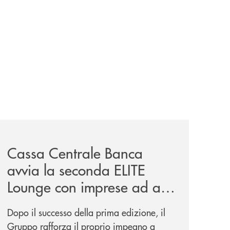
iva-per-lacquisto-del-15-di-banca-cambiano-1884/
news/cassa-centrale-banca-avvia-la-seconda-elite-lounge-
Cassa Centrale Banca
avvia la seconda ELITE
Lounge con imprese ad alto
potenziale
Dopo il successo della prima edizione, il
Gruppo rafforza il proprio impegno a