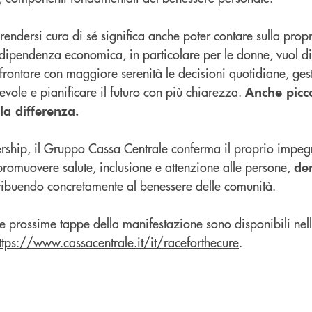
 prendersi cura di sé significa anche poter contare sulla pro
ndipendenza economica, in particolare per le donne, vuol di
ffrontare con maggiore serenità le decisioni quotidiane, gest
ole e pianificare il futuro con più chiarezza.
Anche picco
la differenza.
ership, il Gruppo Cassa Centrale conferma il proprio impeg
promuovere salute, inclusione e attenzione alle persone,
den
tribuendo concretamente al benessere delle comunità.
lle prossime tappe della manifestazione sono disponibili nel
ttps://www.cassacentrale.it/it/raceforthecure
.