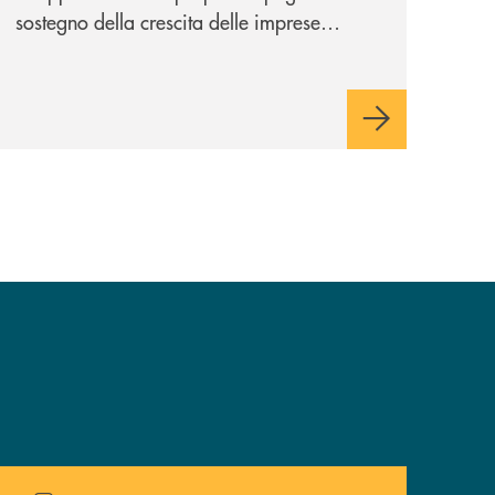
sostegno della crescita delle imprese
italiane, accompagnandole in un percorso
di sviluppo, innovazione e accesso ai
mercati dei capitali.