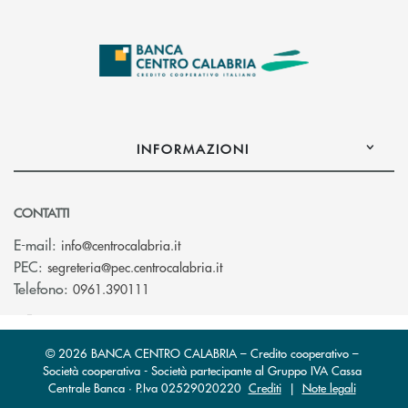
INFORMAZIONI
CONTATTI
(si apre l’app di posta elettronica)
E-mail:
info@centrocalabria.it
(si apre l’app di posta elettro
PEC:
segreteria@pec.centrocalabria.it
Telefono:
0961.390111
© 2026 BANCA CENTRO CALABRIA – Credito cooperativo –
Società cooperativa - Società partecipante al Gruppo IVA Cassa
Centrale Banca · P.Iva 02529020220
Crediti
|
Note legali