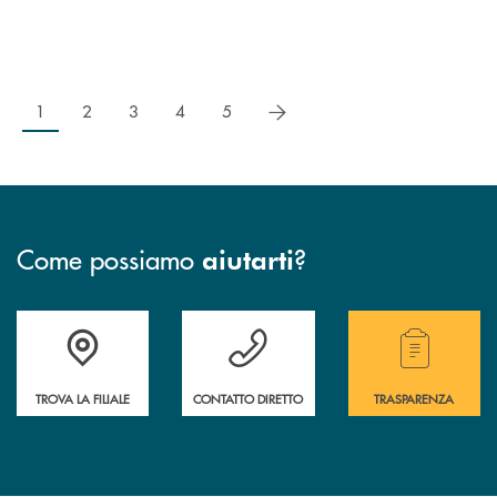
successivo
1
2
3
4
5
Come possiamo
?
aiutarti
Accedi all' elenco completo delle filiali .
Hai bisogno di assistenza immediata ? Contatt
Hai bisogno di alcuni
TROVA LA FILIALE
CONTATTO DIRETTO
TRASPARENZA