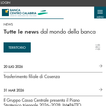
Salta al contenuto principale
LOGIN
MENU
NEWS
dal mondo della banca
Tutte le news
TERRITORIO
20 LUG 2026
Trasferimento filiale di Cosenza
31 MAR 2026
Il Gruppo Cassa Centrale presenta il Piano
Strategico triennale 2026–2028: IM•PATTO