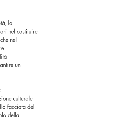
tà, la
ri nel costituire
 che nel
re
lità
antire un
:
ione culturale
la facciata del
olo della