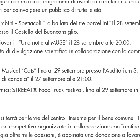
gue con un ricco programma di eventi di carattere culturale
ti per coinvolgere un pubblico di tutte le età:
ambini - Spettacoli “La ballata dei tre porcellini” il 28 sette
esso il Castello del Buonconsiglio.
giovani - “Una notte al MUSE” il 28 settembre alle 20:00:
o di divulgazione scientifica in collaborazione con la com
i - Musical “Cats” fino al 29 settembre presso l’Auditorium S.
di candela” il 27 settembre alle 21:00.
mici: STREEAT® Food Truck Festival, fino al 29 settembre in
i terrà per le vie del centro “Insieme per il bene comune 
 non competitiva organizzata in collaborazione con Trentino
a già oltre mille adesioni, è abbinata una donazione a favo