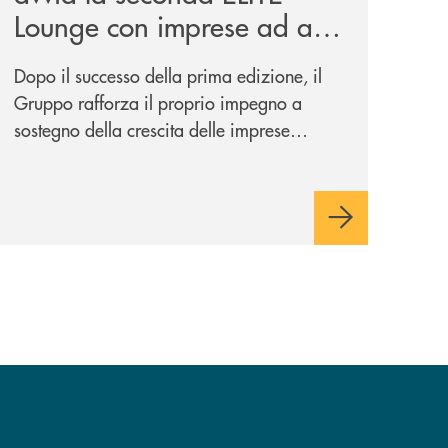
Lounge con imprese ad alto
potenziale
Dopo il successo della prima edizione, il
Gruppo rafforza il proprio impegno a
sostegno della crescita delle imprese
italiane, accompagnandole in un percorso
di sviluppo, innovazione e accesso ai
mercati dei capitali.