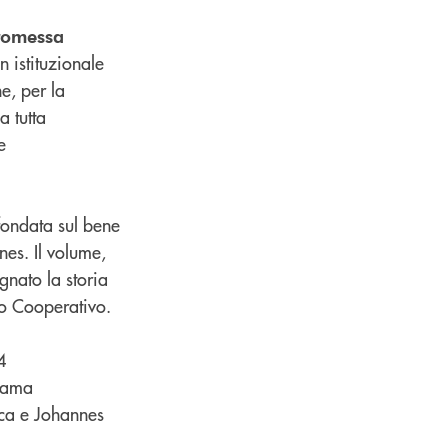
romessa
n istituzionale
e, per la
a tutta
e
fondata sul bene
nes. Il volume,
gnato la storia
io Cooperativo.
4
orama
sca e Johannes