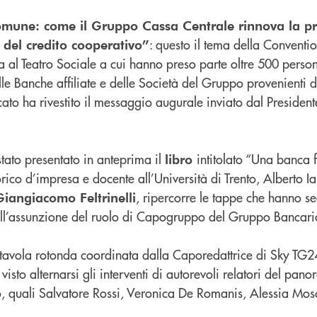
omune: come il Gruppo Cassa Centrale rinnova la p
: questo il tema della Conventio
o del credito cooperativo”
na al Teatro Sociale a cui hanno preso parte oltre 500 person
le Banche affiliate e delle Società del Gruppo provenienti d
ficato ha rivestito il messaggio augurale inviato dal President
stato presentato in anteprima il
intitolato “Una banca 
libro
orico d’impresa e docente all’Università di Trento, Alberto Ia
, ripercorre le tappe che hanno se
iangiacomo Feltrinelli
all’assunzione del ruolo di Capogruppo del Gruppo Bancar
a tavola rotonda coordinata dalla Caporedattrice di Sky TG2
visto alternarsi gli interventi di autorevoli relatori del pan
, quali Salvatore Rossi, Veronica De Romanis, Alessia Mo