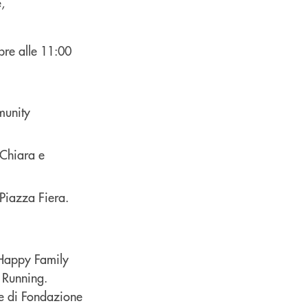
,
mbre alle 11:00
munity
 Chiara e
 Piazza Fiera.
- Happy Family
 Running.
re di Fondazione