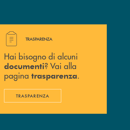
Hai bisogno di alcuni documenti ? Vai alla pagina traspa
TRASPARENZA
Hai bisogno di alcuni
? Vai alla
documenti
pagina
.
trasparenza
TRASPARENZA