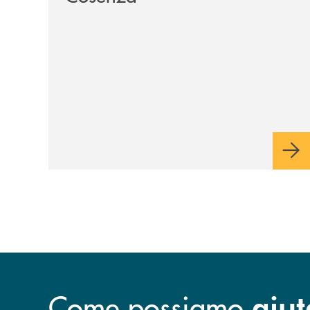
Come possiamo
aiut