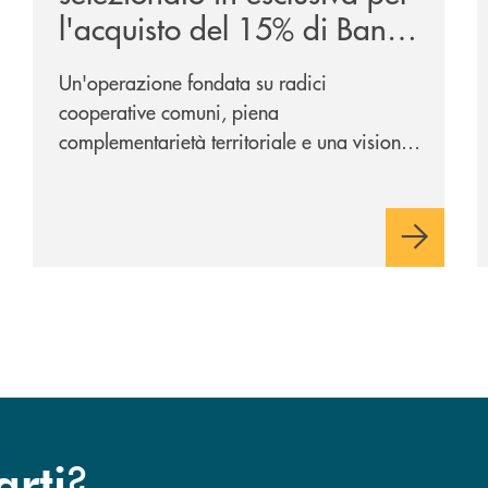
l'acquisto del 15% di Banca
Cambiano 1884
Un'operazione fondata su radici
cooperative comuni, piena
complementarietà territoriale e una visione
industriale di lungo periodo, nel pieno
rispetto dell'autonomia di Banca
Cambiano. Nei prossimi giorni verrà
avviato il periodo di negoziazione
esclusiva per la finalizzazione
dell’operazione.
?
arti