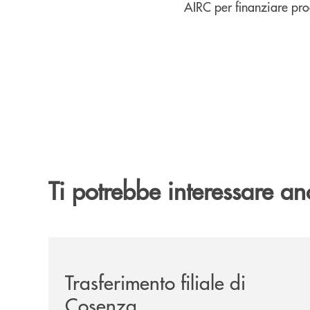
AIRC per finanziare prog
Ti potrebbe interessare an
/news/trasferimento-filiale-di-cosenza/
Trasferimento filiale di
Cosenza