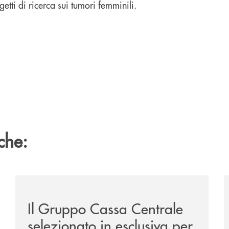
etti di ricerca sui tumori femminili.
che:
/news/il-gruppo-cassa-centrale-selezionato-in-esclus
/
Il Gruppo Cassa Centrale
selezionato in esclusiva per