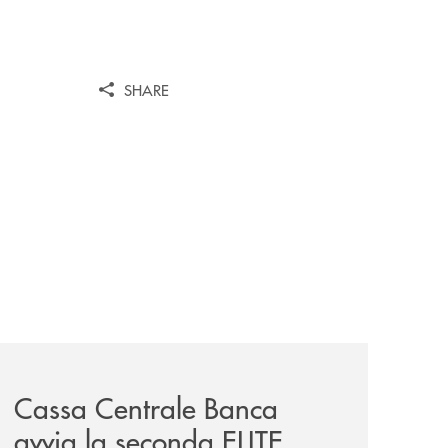
SHARE
iva-per-lacquisto-del-15-di-banca-cambiano-1884/
news/cassa-centrale-banca-avvia-la-seconda-elite-lounge-
Cassa Centrale Banca
avvia la seconda ELITE