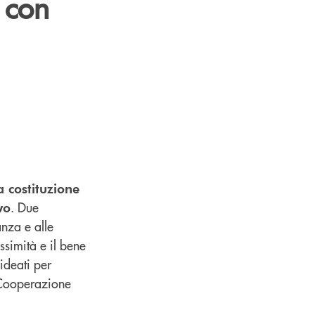
 con
 costituzione
. Due
vo
anza e alle
ssimità e il bene
ideati per
 Cooperazione