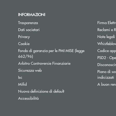
INFORMAZIONI
Trasparenza
Firma Elet
Dati societari
Reclami e R
Privacy
Note legali
Cookie
Whistleblo
Fondo di garanzia per le PMI MISE (legge
Codice appa
Apre una nuova finestra
662/96)
PSD2 - Ope
Apre una nuova finestra
Arbitro Controversie Finanziarie
Disconosci
Sicurezza web
Piano di sos
A
Isc
indicizzati
Mifid
A buon ren
Nuova definizione di default
Accessibilità