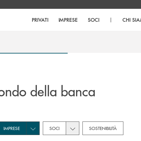
|
PRIVATI
IMPRESE
SOCI
CHI SI
ondo della banca
own for Novità
subcategories dropdown for Privati
Toggle subcategories dropdown for Imprese
Toggle subcategories dropdown f
IMPRESE
SOCI
SOSTENIBILITÀ