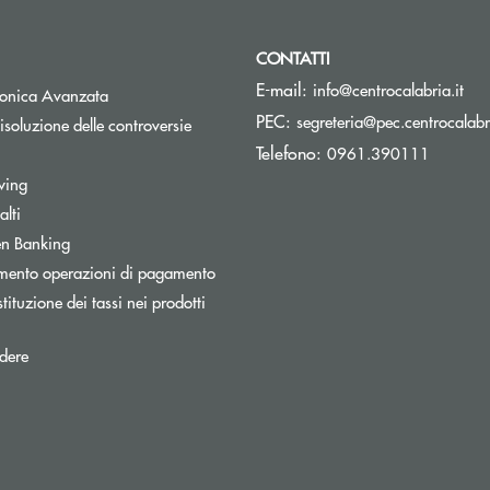
CONTATTI
(si
E-mail:
info@centrocalabria.it
tronica Avanzata
PEC:
segreteria@pec.centrocalabri
isoluzione delle controversie
Telefono:
0961.390111
wing
lti
Apre una nuova finestra
n Banking
mento operazioni di pagamento
tituzione dei tassi nei prodotti
pre una nuova finestra
dere