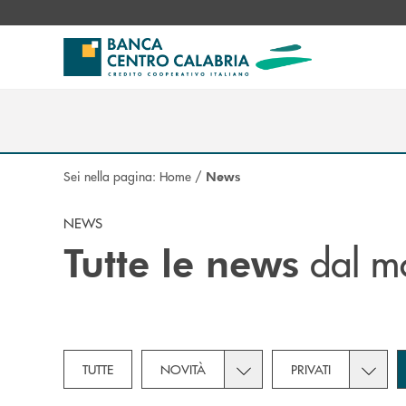
Salta al contenuto principale
Sei nella pagina:
Home
/
News
NEWS
dal m
Tutte le news
Toggle subcategories dropd
Toggle 
TUTTE
NOVITÀ
PRIVATI