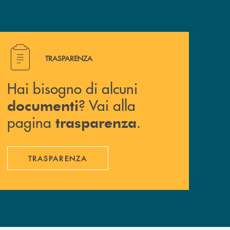
Hai bisogno di alcuni documenti ? Vai alla pagina traspa
TRASPARENZA
Hai bisogno di alcuni
? Vai alla
documenti
pagina
.
trasparenza
TRASPARENZA