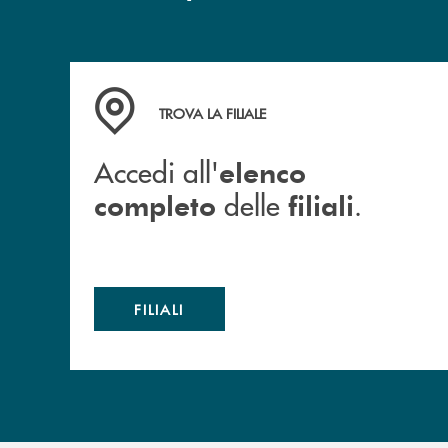
Accedi all' elenco completo delle filiali .
TROVA LA FILIALE
Accedi all'
elenco
delle
.
completo
filiali
FILIALI