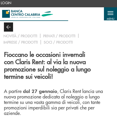
Salta al contenuto principale
LOGIN
MENU
NOVITÀ / PRODOTTI
PRIVATI / PRODOTTI
IMPRESE / PRODOTTI
SOCI / PRODOTTI
Fioccano le occasioni invernali
con Claris Rent: al via la nuova
promozione sul noleggio a lungo
termine sui veicoli!
A partire
, Claris Rent lancia una
dal 27 gennaio
nuova promozione dedicata al noleggio a lungo
termine su una vasta gamma di veicoli, con tante
promozioni imperdibili sia per privati che per
aziende.