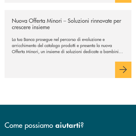
/news/nuova-offerta-minori-soluzioni-rinnovate-per-crescere-insieme/
Nuova Offerta Minori – Soluzioni rinnovate per
crescere insieme
La tua Banca prosegue nel percorso di evoluzione e
arricchimento del catalogo prodotti e presenta la nuova
Offerta Minori, un insieme di soluzioni dedicate a bambini e
ragazzi da 0 a 18 anni, pensate per supportarli nello
sviluppo di una relazione consapevole con il denaro, sempre
con la guida dei genitori e della banca.
Come possiamo
?
aiutarti