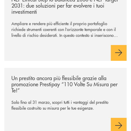
2031: due soluzioni per far evolvere i tuoi
investimenti
Ampliare e rendere più efficiente il proprio portafoglio
richiede strumenti coerenti con l’orizzonte temporale e con il
livello di rischio desiderati. In questo contesto si inseriscono
NEF Ethical Step to Balanced 2030 e NEF Target 2031, due
soluzioni tra loro complementari, pensate per accompagnare
l’investitore in un percorso strutturato e consapevole.
/news/prestipay-110-volte-su-misura-per-te/
Un prestito ancora più flessibile grazie alla
promozione Prestipay “110 Volte Su Misura per
Te!”
Solo fino al 31 marzo, scopri tutti i vantaggi del prestito
flessibile costruito su misura per le tue esigenze.