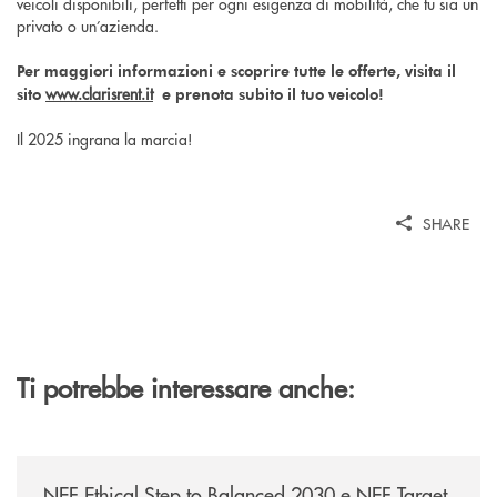
veicoli disponibili, perfetti per ogni esigenza di mobilità, che tu sia un
privato o un’azienda.
Per maggiori informazioni e scoprire tutte le offerte, visita il
www.clarisrent.it
sito
e prenota subito il tuo veicolo!
Il 2025 ingrana la marcia!
SHARE
Ti potrebbe interessare anche:
/news/nef-ethical-step-to-balanced-2030-e-nef-target-2031-due-soluzioni
NEF Ethical Step to Balanced 2030 e NEF Target