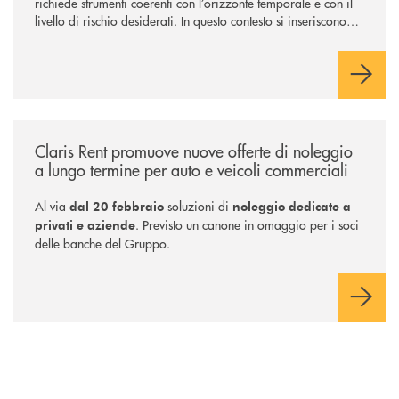
richiede strumenti coerenti con l’orizzonte temporale e con il
livello di rischio desiderati. In questo contesto si inseriscono
NEF Ethical Step to Balanced 2030 e NEF Target 2031, due
soluzioni tra loro complementari, pensate per accompagnare
l’investitore in un percorso strutturato e consapevole.
/news/claris-rent-promuove-nuove-offerte-di-noleggio-a-lungo-termine-
Claris Rent promuove nuove offerte di noleggio
a lungo termine per auto e veicoli commerciali
Al via
soluzioni di
dal 20 febbraio
noleggio dedicate a
. Previsto un canone in omaggio per i soci
privati e aziende
delle banche del Gruppo.