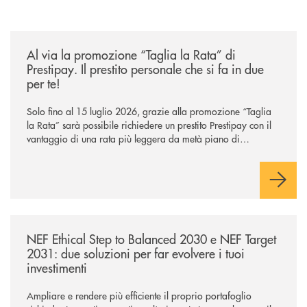
/news/al-via-la-promozione-taglia-la-rata-di-prestipay-il-prestito-perso
Al via la promozione “Taglia la Rata” di
Prestipay. Il prestito personale che si fa in due
per te!
Solo fino al 15 luglio 2026, grazie alla promozione “Taglia
la Rata” sarà possibile richiedere un prestito Prestipay con il
vantaggio di una rata più leggera da metà piano di
rimborso.
/news/nef-ethical-step-to-balanced-2030-e-nef-target-2031-due-soluzioni
NEF Ethical Step to Balanced 2030 e NEF Target
2031: due soluzioni per far evolvere i tuoi
investimenti
Ampliare e rendere più efficiente il proprio portafoglio