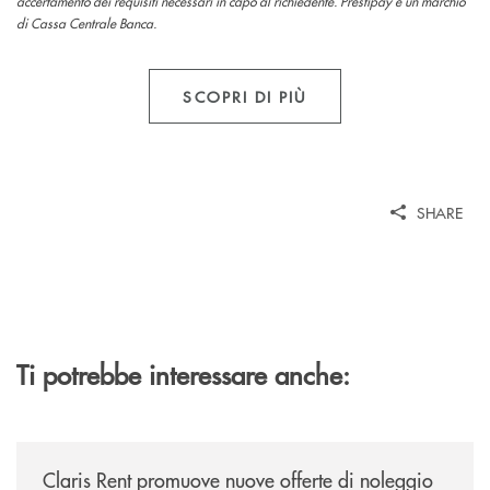
accertamento dei requisiti necessari in capo al richiedente. Prestipay è un marchio
di Cassa Centrale Banca.
SCOPRI DI PIÙ
SHARE
Ti potrebbe interessare anche:
/news/claris-rent-promuove-nuove-offerte-di-noleggio-a-lungo-termine-
Claris Rent promuove nuove offerte di noleggio