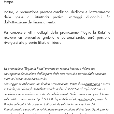
tempo.
Inoltre, la promozione prevede condizioni dedicate e l’azzeramento
delle spese di istruttoria pratica, vantaggi disponibili fin
dall’attivazione del finanziamento.
Per conoscere tutti i dettagli della promozione “Taglia la Rata” e
ricevere un preventivo gratuito e personalizzato, sarà possibile
rivolgersi alla propria filiale di fiducia.
La promozione “Taglia la Rata” prevede un tasso d’interesse ridotto con
conseguente diminuzione dell’importo delle rate mensili a partire dalla seconda
metà del piano di rimborso scelto.
Messaggio pubblicitario con finalità promozionale. Visita il sito
prestipay.it
o recati
in Filiale per i dettagli dell’offerta valida dal 01/06/2026 al 15/07/2026. Le
condizioni economiche sono indicate nel documento “Informazioni europee di base
sul credito ai consumatori” (cd. SECCI) disponibile sul sito
prestipay.it
o presso le
Banche collocatrici il cui elenco è disponibile sul sito. La concessione del
finanziamento è soggetta a valutazione e approvazione di Prestipay S.p.A. previo