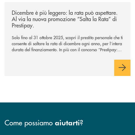
/news/salta-la-rata-di-prestipay-solo-fino-al-31-ottobre-2025/
Dicembre è più leggero: la rata può aspettare.
Al via la nuova promozione “Salta la Rata” di
Prestipay.
Solo fino al 31 ottobre 2025, scopri il prestito personale che ti
consente di saltare la rata di dicembre ogni anno, per l’intera
durata del finanziamento. In più con il concorso “Prestipay: la
scelta che ti premia”, ottieni un prestito Prestipay e puoi
vincere uno dei 400 Buoni Regalo Amazon.it* da 50€ in
palio.
Come possiamo
?
aiutarti