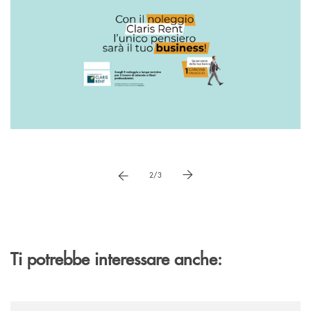
Pause
vai a immagne precedente
vai a immagine successiva
2/3
Ti potrebbe interessare anche:
/news/al-via-la-promozione-taglia-la-rata-di-prestipay-il-prestito-perso