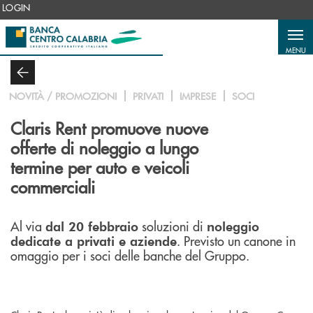
Salta al contenuto principale
LOGIN
MENU
NOVITÀ / PROMOZIONI
PRIVATI
IMPRESE
SOCI
Claris Rent promuove nuove
offerte di noleggio a lungo
termine per auto e veicoli
commerciali
Al via
soluzioni di
dal 20 febbraio
noleggio
. Previsto un canone in
dedicate a privati e aziende
omaggio per i soci delle banche del Gruppo.