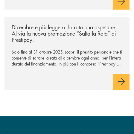
/news/salta-la-rata-di-prestipay-solo-fino-al-31-ottobre-2025/
Dicembre è più leggero: la rata può aspettare.
Al via la nuova promozione “Salta la Rata” di
Prestipay.
Solo fino al 31 ottobre 2025, scopri il prestito personale che ti
consente di saltare la rata di dicembre ogni anno, per l’intera
durata del finanziamento. In più con il concorso “Prestipay: la
scelta che ti premia”, ottieni un prestito Prestipay e puoi
vincere uno dei 400 Buoni Regalo Amazon.it* da 50€ in
palio.