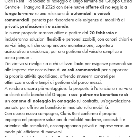
Claris Rent – la società di noleggio a lungo termine del Gruppo Cassa
Centrale – inaugura il 2026 con delle nuove
offerte di noleggio a
su una selezione di
lungo termine
automobili e veicoli
, pensata per rispondere alle esigenze di mobilità di
commerciali
.
privati, professionisti e aziende
Le nuove proposte saranno attive a partire dal
e
20 febbraio
includeranno soluzioni flessibili e personalizzabili, con canoni chiari e
servizi integrati che comprendono manutenzione, copertura
assicurativa e assistenza, per una gestione del veicolo semplice e
senza pensieri.
L’iniziativa si rivolge sia a chi utilizza l’auto per esigenze personali sia
alle imprese che necessitano di
per supportare
veicoli commerciali
la propria attività quotidiana, offrendo strumenti concreti per
ottimizzare costi e tempi di gestione del parco mezzi.
A rendere ancora più vantaggiosa la proposta è l’attenzione riservata
ai clienti delle banche del Gruppo:
i soci potranno beneficiare di
sul contratto, un’agevolazione
un canone di noleggio in omaggio
pensata per offrire un beneficio immediato sulla mobilità.
Con questa nuova campagna, Claris Rent conferma il proprio
impegno nel proporre soluzioni di mobilità moderne, accessibili e
orientate alla semplicità, accompagnando privati e imprese verso un
modo più efficiente di muoversi.