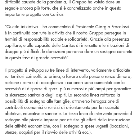
difficoltà causate dalla pandemia, il Gruppo ha voluto dare un
segnale ancora più forte, che si è concretizzato anche in questo
importante progetto con Caritas.
“Questa iniziativa – ha commentato il Presidente Giorgio Fracalossi –
è in continuità con tutte le attività che il nostro Gruppo persegue in
termini di responsabilità sociale e solidarietà. Grazie alla presenza
capillare, e alla capacità delle Caritas di intercettare le situazioni di
disagio più difficili, le donazioni potranno dare un sostegno concreto
in questa fase di grande necessità”.
Il progetto si sviluppa su tre linee di intervento, variamente articolate
sui territori coinvolti. La prima, a favore delle persone senza dimora,
sostiene i servizi di accoglienza i cui oneri sono aumentati con la
necessità di disporre di spazi più numerosi e più ampi per garantire
la sicurezza sanitaria degli ospiti. La seconda linea rafforza la
possibilità di sostegno alle famiglie, attraverso l’erogazione di
contribuiti economici e servizi di orientamento per le necessità
abitative, educative e sanitarie. La terza linea di intervento prevede il
sostegno alle piccole imprese per attutire gli effetti della interruzione
delle attività economiche, con il sostegno a spese urgenti (locazioni,
utenze, acquisti per il riavvio delle attività ecc.).