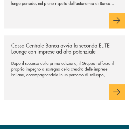
lungo periodo, nel pieno rispetto dell'autonomia di Banca
Cambiano. Nei prossimi giorni verrà avviato il periodo di
negoziazione esclusiva per la finalizzazione dell’operazione.
/news/cassa-centrale-banca-avvia-la-seconda-elite-lounge-con-imprese-
Cassa Centrale Banca avvia la seconda ELITE
Lounge con imprese ad alto potenziale
Dopo il successo della prima edizione, il Gruppo rafforza il
proprio impegno a sostegno della crescita delle imprese
italiane, accompagnandole in un percorso di sviluppo,
innovazione e accesso ai mercati dei capitali.