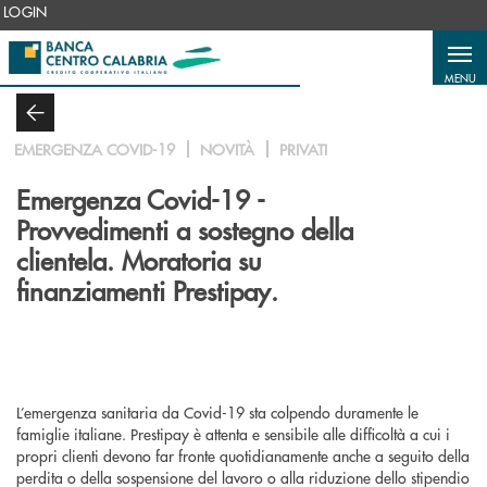
Salta al contenuto principale
LOGIN
MENU
EMERGENZA COVID-19
NOVITÀ
PRIVATI
Emergenza Covid-19 -
Provvedimenti a sostegno della
clientela. Moratoria su
finanziamenti Prestipay.
L’emergenza sanitaria da Covid-19 sta colpendo duramente le
famiglie italiane. Prestipay è attenta e sensibile alle difficoltà a cui i
propri clienti devono far fronte quotidianamente anche a seguito della
perdita o della sospensione del lavoro o alla riduzione dello stipendio