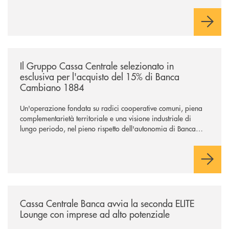
/news/il-gruppo-cassa-centrale-selezionato-in-esclusiva-per-lacquisto
Il Gruppo Cassa Centrale selezionato in
esclusiva per l'acquisto del 15% di Banca
Cambiano 1884
Un'operazione fondata su radici cooperative comuni, piena
complementarietà territoriale e una visione industriale di
lungo periodo, nel pieno rispetto dell'autonomia di Banca
Cambiano. Nei prossimi giorni verrà avviato il periodo di
negoziazione esclusiva per la finalizzazione dell’operazione.
/news/cassa-centrale-banca-avvia-la-seconda-elite-lounge-con-imprese-
Cassa Centrale Banca avvia la seconda ELITE
Lounge con imprese ad alto potenziale