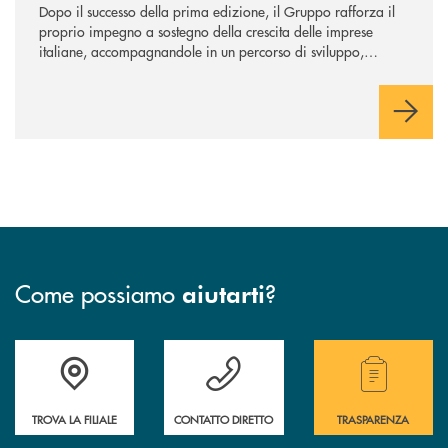
Dopo il successo della prima edizione, il Gruppo rafforza il
proprio impegno a sostegno della crescita delle imprese
italiane, accompagnandole in un percorso di sviluppo,
innovazione e accesso ai mercati dei capitali.
Come possiamo
?
aiutarti
Accedi all' elenco completo delle filiali .
Hai bisogno di assistenza immediata ? Contatt
Hai bisogno di alcuni
TROVA LA FILIALE
CONTATTO DIRETTO
TRASPARENZA