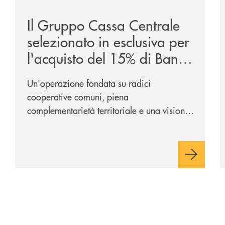
Il Gruppo Cassa Centrale
selezionato in esclusiva per
l'acquisto del 15% di Banca
Cambiano 1884
Un'operazione fondata su radici
cooperative comuni, piena
complementarietà territoriale e una visione
industriale di lungo periodo, nel pieno
rispetto dell'autonomia di Banca
Cambiano. Nei prossimi giorni verrà
avviato il periodo di negoziazione
esclusiva per la finalizzazione
dell’operazione.