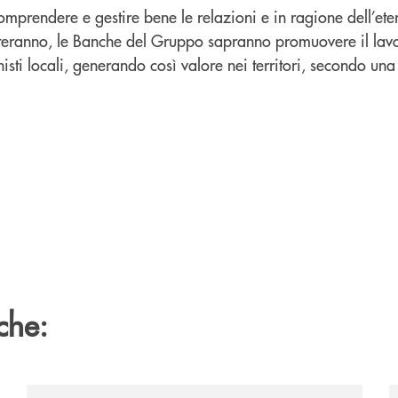
comprendere e gestire bene le relazioni e in ragione dell’ete
teranno, le Banche del Gruppo sapranno promuovere il lavo
isti locali, generando così valore nei territori, secondo una
che:
/news/il-gruppo-cassa-centrale-selezionato-in-esclus
/