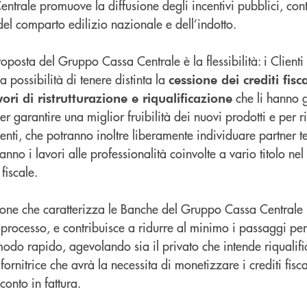
ntrale promuove la diffusione degli incentivi pubblici, con
 del comparto edilizio nazionale e dell’indotto.
proposta del Gruppo Cassa Centrale è la flessibilità: i Client
 possibilità di tenere distinta la
cessione dei crediti fisca
che li hanno g
ri di ristrutturazione e riqualificazione
er garantire una miglior fruibilità dei nuovi prodotti e per r
enti, che potranno inoltre liberamente individuare partner te
anno i lavori alle professionalità coinvolte a vario titolo ne
fiscale.
ione che caratterizza le Banche del Gruppo Cassa Centrale
 processo, e contribuisce a ridurre al minimo i passaggi per
modo rapido, agevolando sia il privato che intende riqualifi
ornitrice che avrà la necessita di monetizzare i crediti fisca
conto in fattura.