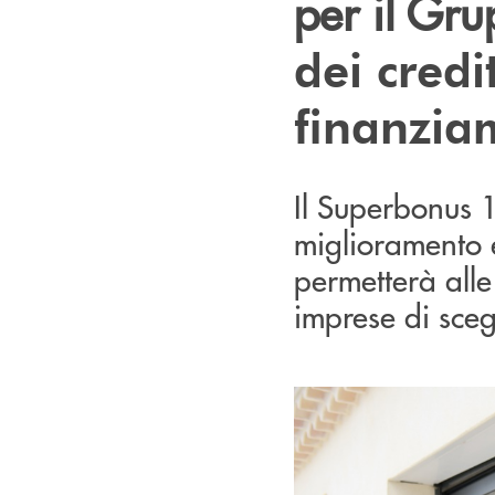
per il Gr
dei credi
finanzia
Il Superbonus 1
miglioramento e
permetterà alle 
imprese di sceg