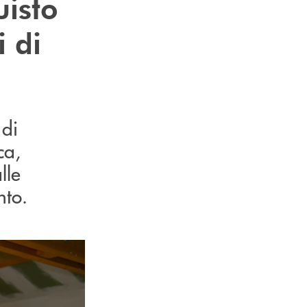
uisto
i di
 di
ca,
lle
ento.