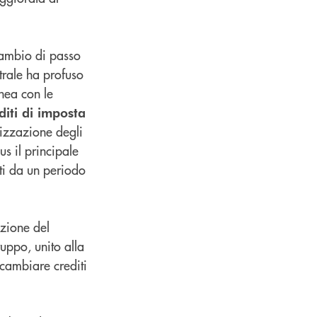
cambio di passo
trale ha profuso
inea con le
diti di imposta
lizzazione degli
s il principale
ati da un periodo
izione del
ruppo, unito alla
scambiare crediti