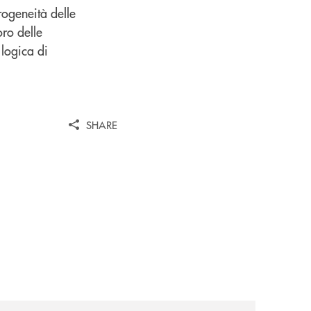
rogeneità delle
ro delle
 logica di
SHARE
iva-per-lacquisto-del-15-di-banca-cambiano-1884/
news/cassa-centrale-banca-avvia-la-seconda-elite-lounge-