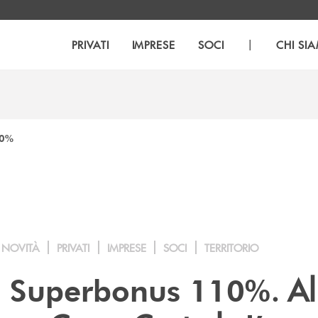
|
PRIVATI
IMPRESE
SOCI
CHI SI
10%
NOVITÀ
PRIVATI
IMPRESE
SOCI
TERRITORIO
. Al
o Superbonus 110%