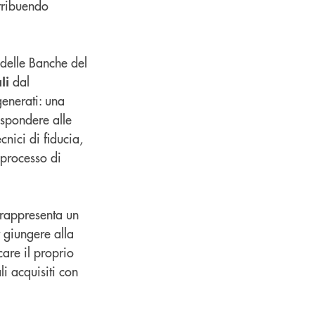
tribuendo
i delle Banche del
dal
li
enerati: una
ispondere alle
cnici di fiducia,
l processo di
 rappresenta un
 giungere alla
care il proprio
li acquisiti con