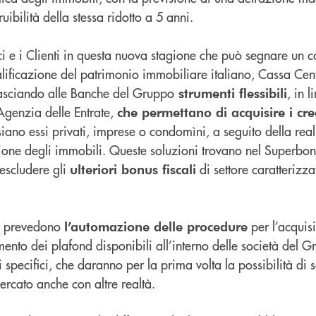
ibilità della stessa ridotto a 5 anni.
 e i Clienti in questa nuova stagione che può segnare un 
alificazione del patrimonio immobiliare italiano, Cassa Cen
lasciando alle Banche del Gruppo
, in l
strumenti flessibili
’Agenzia delle Entrate,
che permettano di acquisire i cre
siano essi privati, imprese o condomìni, a seguito della rea
azione degli immobili. Queste soluzioni trovano nel Superbonu
 escludere gli
di settore caratterizz
ulteriori bonus fiscali
nto prevedono
per l’acquis
l’automazione delle procedure
imento dei plafond disponibili all’interno delle società del G
i specifici, che daranno per la prima volta la possibilità di 
ercato anche con altre realtà.