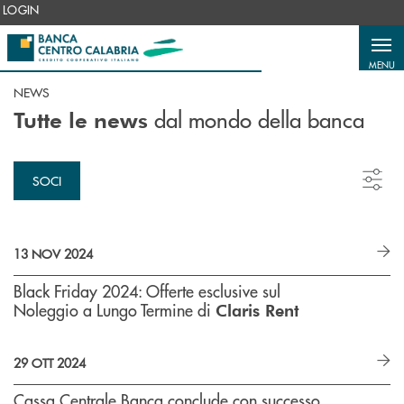
Salta al contenuto principale
LOGIN
MENU
NEWS
dal mondo della banca
Tutte le news
SOCI
13 NOV 2024
Black Friday 2024: Offerte esclusive sul
Noleggio a Lungo Termine di
Claris Rent
29 OTT 2024
Cassa Centrale Banca conclude con successo