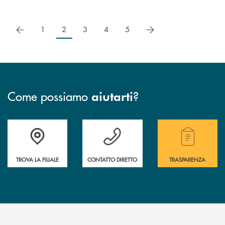
precedente
successivo
1
2
3
4
5
Come possiamo
?
aiutarti
Accedi all' elenco completo delle filiali .
Hai bisogno di assistenza immediata ? Contatt
Hai bisogno di alcuni
TROVA LA FILIALE
CONTATTO DIRETTO
TRASPARENZA