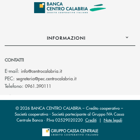
INFORMAZIONI
CONTATTI
(si apre l’app di posta elettronica)
E-mail:
info@centrocalabria.it
(si apre l’app di posta elettro
PEC:
segreteria@pec.centrocalabria.it
Telefono:
0961.390111
© 2026 BANCA CENTRO CALABRIA – Credito cooperativo –
Società cooperativa - Società partecipante al Gruppo IVA Cassa
Centrale Banca · P.Iva 02529020220
Crediti
|
Note legali