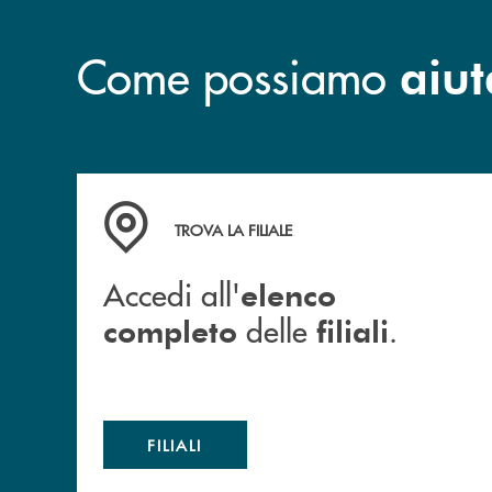
Come possiamo
aiut
Accedi all' elenco completo delle filiali .
TROVA LA FILIALE
Accedi all'
elenco
delle
.
completo
filiali
FILIALI