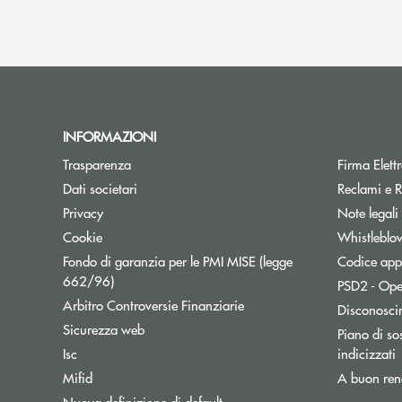
INFORMAZIONI
Trasparenza
Firma Elet
Dati societari
Reclami e R
Privacy
Note legali
Cookie
Whistleblo
Fondo di garanzia per le PMI MISE (legge
Codice appa
Apre una nuova finestra
662/96)
PSD2 - Ope
Apre una nuova finestra
Arbitro Controversie Finanziarie
Disconosci
Sicurezza web
Piano di sos
A
Isc
indicizzati
Mifid
A buon ren
Nuova definizione di default