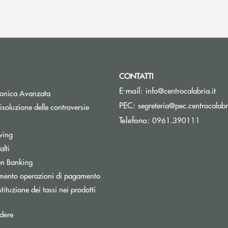
CONTATTI
(si
E-mail:
info@centrocalabria.it
tronica Avanzata
PEC:
segreteria@pec.centrocalabri
isoluzione delle controversie
Telefono:
0961.390111
wing
lti
Apre una nuova finestra
n Banking
mento operazioni di pagamento
tituzione dei tassi nei prodotti
pre una nuova finestra
dere