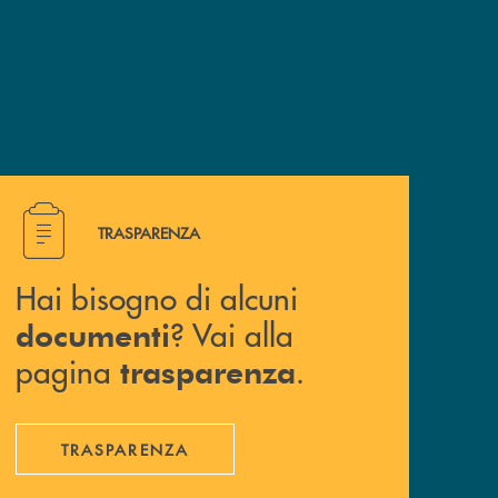
Hai bisogno di alcuni documenti ? Vai alla pagina traspa
TRASPARENZA
Hai bisogno di alcuni
? Vai alla
documenti
pagina
.
trasparenza
TRASPARENZA