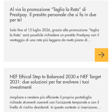
/news/al-via-la-promozione-taglia-la-rata-di-prestipay-il-prestito-perso
Al via la promozione “Taglia la Rata” di
Prestipay. Il prestito personale che si fa in due
per te!
Solo fino al 15 luglio 2026, grazie alla promozione “Taglia
la Rata” sarà possibile richiedere un prestito Prestipay con il
vantaggio di una rata più leggera da metà piano di
rimborso.
/news/nef-ethical-step-to-balanced-2030-e-nef-target-2031-due-soluzioni
NEF Ethical Step to Balanced 2030 e NEF Target
2031: due soluzioni per far evolvere i tuoi
investimenti
Ampliare e rendere più efficiente il proprio portafoglio
richiede strumenti coerenti con l’orizzonte temporale e con il
livello di rischio desiderati. In questo contesto si inseriscono
NEF Ethical Step to Balanced 2030 e NEF Target 2031, due