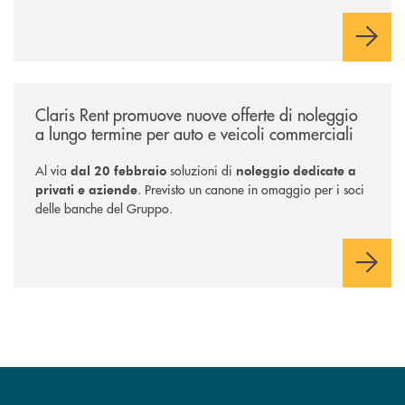
soluzioni tra loro complementari, pensate per accompagnare
l’investitore in un percorso strutturato e consapevole.
/news/claris-rent-promuove-nuove-offerte-di-noleggio-a-lungo-termine-
Claris Rent promuove nuove offerte di noleggio
a lungo termine per auto e veicoli commerciali
Al via
soluzioni di
dal 20 febbraio
noleggio dedicate a
. Previsto un canone in omaggio per i soci
privati e aziende
delle banche del Gruppo.