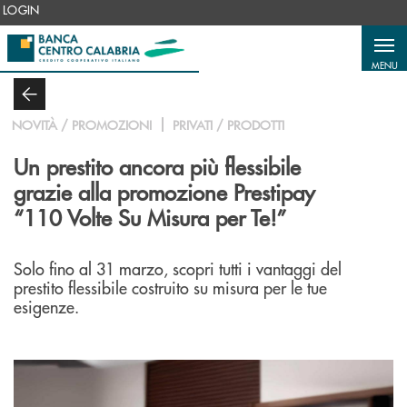
Salta al contenuto principale
LOGIN
MENU
NOVITÀ / PROMOZIONI
PRIVATI / PRODOTTI
Un prestito ancora più flessibile
grazie alla promozione Prestipay
“110 Volte Su Misura per Te!”
Solo fino al 31 marzo, scopri tutti i vantaggi del
prestito flessibile costruito su misura per le tue
esigenze.