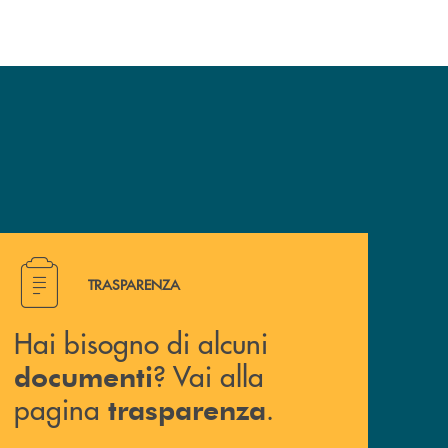
Hai bisogno di alcuni documenti ? Vai alla pagina traspa
TRASPARENZA
Hai bisogno di alcuni
? Vai alla
documenti
pagina
.
trasparenza