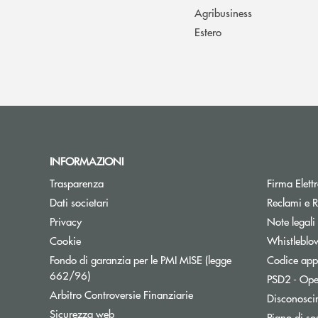
Agribusiness
Estero
INFORMAZIONI
Trasparenza
Firma Elet
Dati societari
Reclami e R
Privacy
Note legali
Cookie
Whistleblo
Fondo di garanzia per le PMI MISE (legge
Codice appa
Apre una nuova finestra
662/96)
PSD2 - Ope
Apre una nuova finestra
Arbitro Controversie Finanziarie
Disconosci
Sicurezza web
Piano di sos