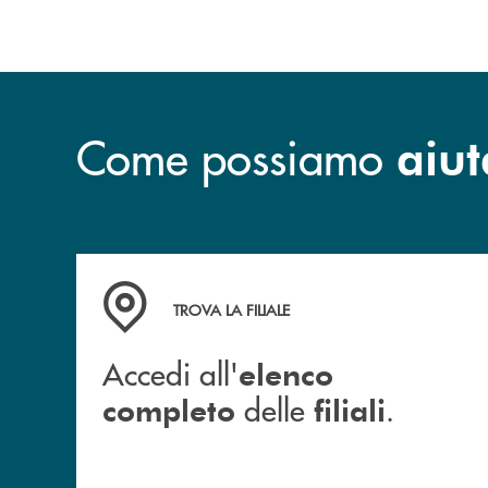
Come possiamo
aiut
Accedi all' elenco completo delle filiali .
TROVA LA FILIALE
Accedi all'
elenco
delle
.
completo
filiali