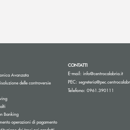
CONTATTI
(si
E-mail:
info@centrocalabria.it
tronica Avanzata
PEC:
segreteria@pec.centrocalabri
isoluzione delle controversie
Telefono:
0961.390111
wing
lti
Apre una nuova finestra
n Banking
mento operazioni di pagamento
tituzione dei tassi nei prodotti