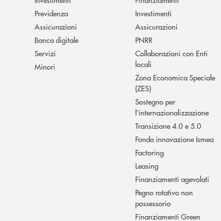
Previdenza
Investimenti
Assicurazioni
Assicurazioni
Banca digitale
PNRR
Servizi
Collaborazioni con Enti
locali
Minori
Zona Economica Speciale
(ZES)
Sostegno per
l’internazionalizzazione
Transizione 4.0 e 5.0
Fondo innovazione Ismea
Factoring
Leasing
Finanziamenti agevolati
Pegno rotativo non
possessorio
Finanziamenti Green