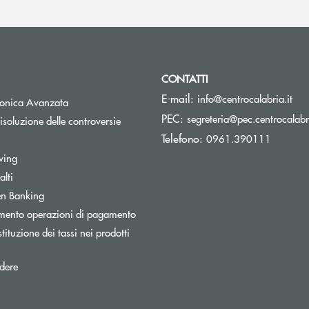
CONTATTI
(si
E-mail:
info@centrocalabria.it
tronica Avanzata
PEC:
segreteria@pec.centrocalabri
isoluzione delle controversie
Telefono:
0961.390111
wing
lti
Apre una nuova finestra
n Banking
mento operazioni di pagamento
tituzione dei tassi nei prodotti
pre una nuova finestra
dere