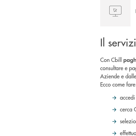
Il serv
Con Cbill
paghi
consultare e pa
Aziende e dall
Ecco come fare
accedi
cerca C
selezi
effettu