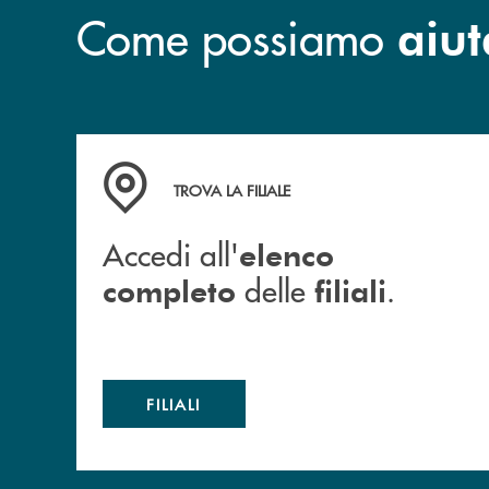
Come possiamo
aiut
Accedi all' elenco completo delle filiali .
TROVA LA FILIALE
Accedi all'
elenco
delle
.
completo
filiali
FILIALI