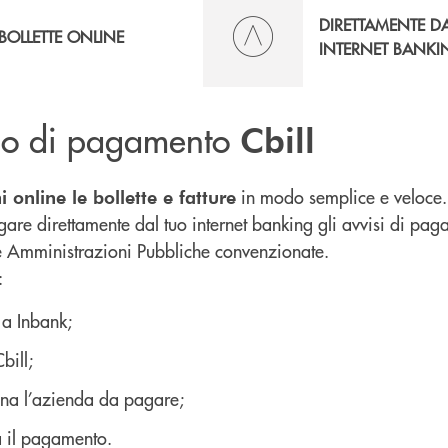
DIRETTAMENTE D
BOLLETTE ONLINE
INTERNET BANKI
izio di pagamento
Cbill
in modo semplice e veloce. C
 online le bollette e fatture
gare direttamente dal tuo internet banking gli avvisi di pa
e Amministrazioni Pubbliche convenzionate.
:
 a Inbank;
bill;
ona l’azienda da pagare;
a il pagamento.