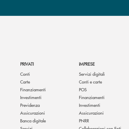
PRIVATI
IMPRESE
Conti
Servizi digitali
Carte
Conti e carte
Finanziamenti
POS
Investimenti
Finanziamenti
Previdenza
Investimenti
Assicurazioni
Assicurazioni
Banca digitale
PNRR
Servizi
Collaborazioni con Enti