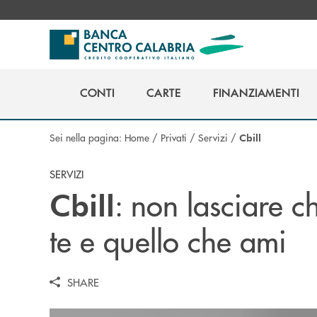
Salta al contenuto principale
CONTI
CARTE
FINANZIAMENTI
CONTI
CARTE
FINANZIAMENTI
Sei nella pagina:
Home
/
Privati
/
Servizi
/
Cbill
SERVIZI
: non lasciare c
Cbill
te e quello che ami
SHARE