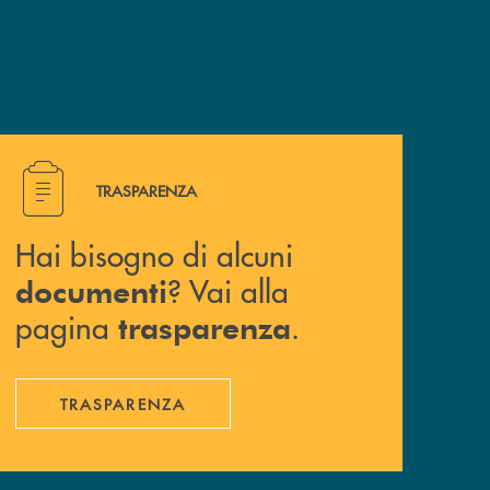
Hai bisogno di alcuni documenti ? Vai alla pagina traspa
TRASPARENZA
Hai bisogno di alcuni
? Vai alla
documenti
pagina
.
trasparenza
TRASPARENZA