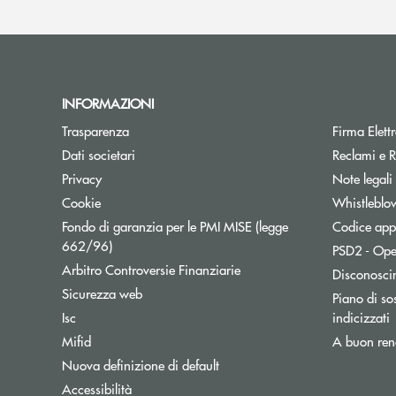
INFORMAZIONI
Trasparenza
Firma Elet
Dati societari
Reclami e R
Privacy
Note legali
Cookie
Whistleblo
Fondo di garanzia per le PMI MISE (legge
Codice appa
Apre una nuova finestra
662/96)
PSD2 - Ope
Apre una nuova finestra
Arbitro Controversie Finanziarie
Disconosci
Sicurezza web
Piano di sos
A
Isc
indicizzati
Mifid
A buon ren
Nuova definizione di default
Accessibilità