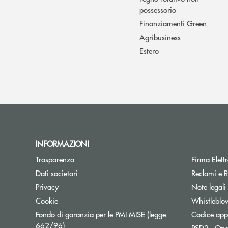
possessorio
Finanziamenti Green
Agribusiness
Estero
INFORMAZIONI
Trasparenza
Firma Elet
Dati societari
Reclami e R
Privacy
Note legali
Cookie
Whistleblo
Fondo di garanzia per le PMI MISE (legge
Codice appa
Apre una nuova finestra
662/96)
PSD2 - Ope