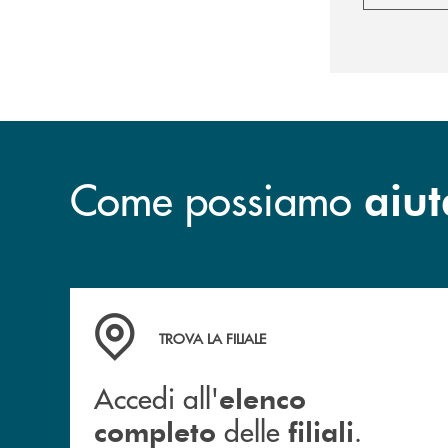
Come possiamo
aiut
Accedi all' elenco completo delle filiali .
TROVA LA FILIALE
Accedi all'
elenco
delle
.
completo
filiali