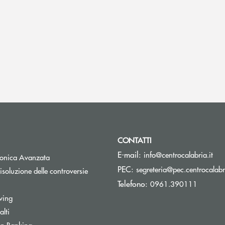
CONTATTI
(si
E-mail:
info@centrocalabria.it
tronica Avanzata
PEC:
segreteria@pec.centrocalabri
isoluzione delle controversie
Telefono:
0961.390111
wing
lti
Apre una nuova finestra
n Banking