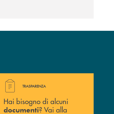
Hai bisogno di alcuni documenti ? Vai alla pagina traspa
TRASPARENZA
Hai bisogno di alcuni
? Vai alla
documenti