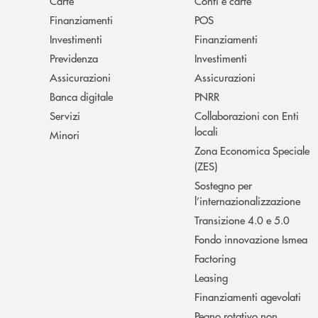
Carte
Conti e carte
Finanziamenti
POS
Investimenti
Finanziamenti
Previdenza
Investimenti
Assicurazioni
Assicurazioni
Banca digitale
PNRR
Servizi
Collaborazioni con Enti
locali
Minori
Zona Economica Speciale
(ZES)
Sostegno per
l’internazionalizzazione
Transizione 4.0 e 5.0
Fondo innovazione Ismea
Factoring
Leasing
Finanziamenti agevolati
Pegno rotativo non