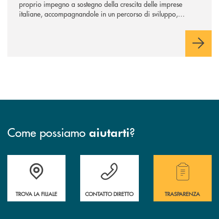
proprio impegno a sostegno della crescita delle imprese
italiane, accompagnandole in un percorso di sviluppo,
innovazione e accesso ai mercati dei capitali.
Come possiamo
?
aiutarti
Accedi all' elenco completo delle filiali .
Hai bisogno di assistenza immediata ? Contatt
Hai bisogno di alcuni
TROVA LA FILIALE
CONTATTO DIRETTO
TRASPARENZA