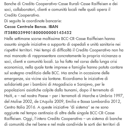
Banche di Credito Cooperativo-Casse Rurali-Casse Raiffeisen e dei
soci, collaboratori, clienti e comunità locali nelle quali opera il
Credito Cooperativo.
Di seguito le coordinate bancarie:
Cassa Centrale Banca. IBAN
IT58R0359901800000000145452
Nelle settimane scorse moltissime BCC-CR-Casse Raiffeisen hanno
assunto singole iniziative a supporto di ospedali e unità sanitarie nei
rispettivi territori. Nei tempi di difficoltà il Credito Cooperativo non ha
mai mancato di rappresentare concretamente la propria vicinanza a
soci, clienti e comunità locali. Lo ha fatto nel corso della lunga crisi
economica, nella quale tante imprese e famiglie hanno potuto contare
sul sostegno creditizio delle BCC. Ma anche in occasione delle
emergenze, sia vicine sia lontane. Ricordiamo le iniziative di
solidarietà per i bambini di Mogadiscio e Sarajevo, per le
popolazioni asiatiche colpite dallo tsunami, dopo il terremoto di
Haiti, e – nel nostro Paese – per i terremoti di Marche e Umbria 1997,
del Molise 2002, de L’Aquila 2009, Emilia e Bassa Lombardia 2012,
Centro Italia 2016. A queste iniziative “di sistema” se ne sono
aggiunte nel tempo centinaia di altre delle singole BCC-CR-Casse
Raiffeisen. Oggi, l’intero Credito Cooperativo – un sistema di banche
di comunità che nel bene e nel male condivide le sorti dei territori di