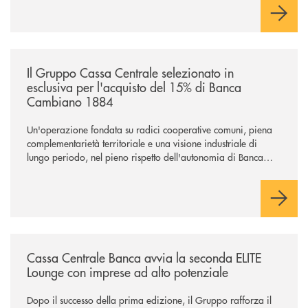
/news/il-gruppo-cassa-centrale-selezionato-in-esclusiva-per-lacquisto
Il Gruppo Cassa Centrale selezionato in
esclusiva per l'acquisto del 15% di Banca
Cambiano 1884
Un'operazione fondata su radici cooperative comuni, piena
complementarietà territoriale e una visione industriale di
lungo periodo, nel pieno rispetto dell'autonomia di Banca
Cambiano. Nei prossimi giorni verrà avviato il periodo di
negoziazione esclusiva per la finalizzazione dell’operazione.
/news/cassa-centrale-banca-avvia-la-seconda-elite-lounge-con-imprese-
Cassa Centrale Banca avvia la seconda ELITE
Lounge con imprese ad alto potenziale
Dopo il successo della prima edizione, il Gruppo rafforza il