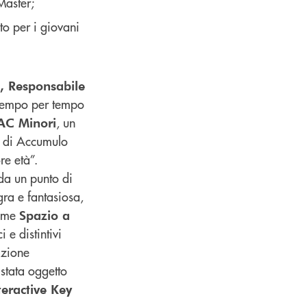
Master;
to per i giovani
, Responsabile
 tempo per tempo
, un
AC Minori
o di Accumulo
re età”.
 da un punto di
gra e fantasiosa,
nome
Spazio a
 e distintivi
azione
stata oggetto
teractive Key