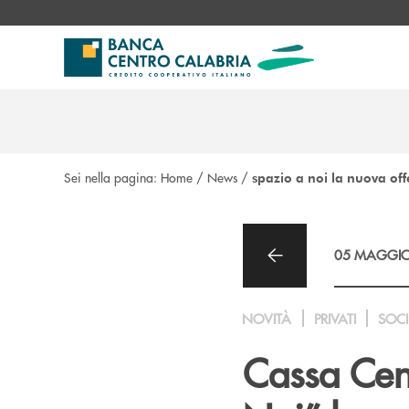
Salta al contenuto principale
Sei nella pagina:
Home
/
News
/
spazio a noi la nuova off
05 MAGGIO
NOVITÀ
PRIVATI
SOCI
Cassa Cen