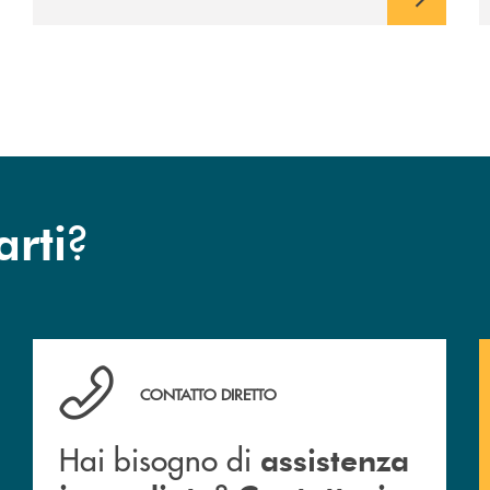
avviato il periodo di negoziazione
esclusiva per la finalizzazione
dell’operazione.
?
arti
Hai bisogno di assistenza immediata ? Contattaci .
CONTATTO DIRETTO
Hai bisogno di
assistenza