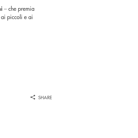
– che premia
i
i piccoli e ai
SHARE