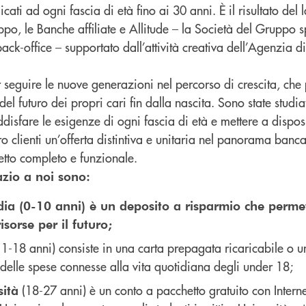
cati ad ogni fascia di età fino ai 30 anni. È il risultato del 
o, le Banche affiliate e Allitude – la Società del Gruppo s
 back-office – supportato dall’attività creativa dell’Agenzia
r seguire le nuove generazioni nel percorso di crescita, che
del futuro dei propri cari fin dalla nascita. Sono state studiat
disfare le esigenze di ogni fascia di età e mettere a dispos
oro clienti un’offerta distintiva e unitaria nel panorama banc
tto completo e funzionale.
zio a noi sono:
ia (0-10 anni) è un deposito a risparmio che permet
sorse per il futuro;
1-18 anni) consiste in una carta prepagata ricaricabile o u
 delle spese connesse alla vita quotidiana degli under 18;
(18-27 anni) è un conto a pacchetto gratuito con Intern
ità