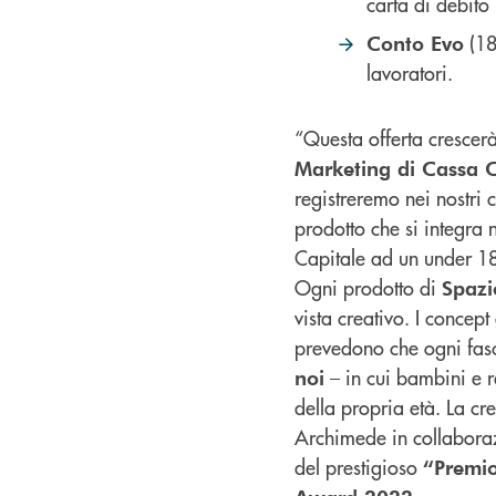
carta di debito 
(18
Conto Evo
lavoratori.
“Questa offerta crescer
Marketing di Cassa 
registreremo nei nostri
prodotto che si integra n
Capitale ad un under 18
Ogni prodotto di
Spazi
vista creativo. I concep
prevedono che ogni fasci
– in cui bambini e ra
noi
della propria età. La cr
Archimede in collaboraz
del prestigioso
“Premi