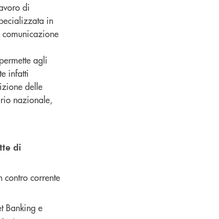
lavoro di
pecializzata in
 di comunicazione
 permette agli
e infatti
izione delle
ario nazionale,
te di
n contro corrente
et Banking e