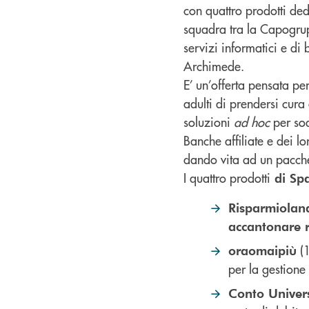
con quattro prodotti dedi
squadra tra la Capogrupp
servizi informatici e di
Archimede.
E’ un’offerta pensata pe
adulti di prendersi cura 
soluzioni
ad hoc
per sod
Banche affiliate e dei l
dando vita ad un pacche
I quattro prodotti
di Spa
Risparmioland
accantonare ri
(1
oraomaipiù
per la gestione
Conto Univers