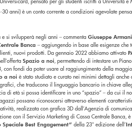
Universicard, pensato per gli studenti iscritti a Università e 
-30 anni) è un conto corrente a condizioni agevolate pensa
à e si svilupperà negli anni – commenta
Giuseppe Armani
– aggiungendo in base alle esigenze che
Centrale Banca
 clienti, nuovi prodotti. Da gennaio 2022 abbiamo attivato
P
ell’offerta
, permettendo di intestare un Pian
Spazio a noi
, con fondi da poter usare al raggiungimento della maggio
è stato studiato e curato nei minimi dettagli anche
o a noi
t grafici, che traducono il linguaggio bancario in chiave alle
a di età si possa identificare in uno “spazio” – da cui il 
gazzi possano riconoscersi attraverso elementi caratteristici
eatività, realizzata con grafica 3D dall’Agenzia di comunic
ione con il Servizio Marketing di Cassa Centrale Banca, è 
della 23° edizione dell’
o Speciale Best Engagement”
In