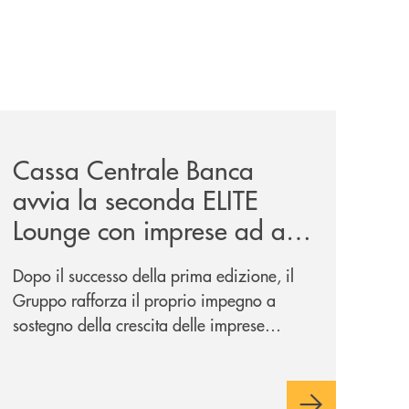
iva-per-lacquisto-del-15-di-banca-cambiano-1884/
news/cassa-centrale-banca-avvia-la-seconda-elite-lounge-
Cassa Centrale Banca
avvia la seconda ELITE
Lounge con imprese ad alto
potenziale
Dopo il successo della prima edizione, il
Gruppo rafforza il proprio impegno a
sostegno della crescita delle imprese
italiane, accompagnandole in un percorso
di sviluppo, innovazione e accesso ai
mercati dei capitali.