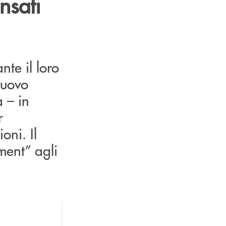
nsati
nte il loro
nuovo
 – in
r
oni. Il
ment” agli