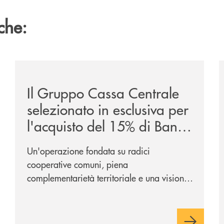
che:
/news/il-gruppo-cassa-centrale-selezionato-in-esclus
/
Il Gruppo Cassa Centrale
selezionato in esclusiva per
l'acquisto del 15% di Banca
Cambiano 1884
Un'operazione fondata su radici
cooperative comuni, piena
complementarietà territoriale e una visione
industriale di lungo periodo, nel pieno
rispetto dell'autonomia di Banca
Cambiano. Nei prossimi giorni verrà