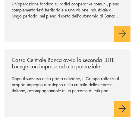
Un'operazione fondata su radici cooperative comuni, piena
complementarietà territoriale e una visione industriale di
lungo periodo, nel pieno rispetto dell'autonomia di Banca
Cambiano. Nei prossimi giorni verrà avviato il periodo di
negoziazione esclusiva per la finalizzazione dell’operazione.
/news/cassa-centrale-banca-avvia-la-seconda-elite-lounge-con-imprese-
Cassa Centrale Banca avvia la seconda ELITE
Lounge con imprese ad alto potenziale
Dopo il successo della prima edizione, il Gruppo rafforza il
proprio impegno a sostegno della crescita delle imprese
italiane, accompagnandole in un percorso di sviluppo,
innovazione e accesso ai mercati dei capitali.