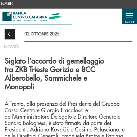
Salta al contenuto principale
LOGIN
MENU
02 OTTOBRE 2025
NOVITÀ
Siglato l’accordo di gemellaggio
tra ZKB Trieste Gorizia e BCC
Alberobello, Sammichele e
Monopoli
A Trento, alla presenza del Presidente del Gruppo
Cassa Centrale Giorgio Fracalossi e
dell’Amministratore Delegato e Direttore Generale
Sandro Bolognesi, è stato firmato da parte dei
Presidenti, Adriano Kovačič e Cosimo Palasciano, e
delle Direttrici Generali, Emanuela Bratos e Patrizia