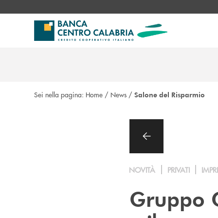
Salta al contenuto principale
Sei nella pagina:
Home
/
News
/
Salone del Risparmio
NOVITÀ
PRIVATI
IMPR
Gruppo C