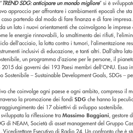
“
TREND SDG: anticipare un mondo migliore
” si è sviluppa
ovo approccio per affrontare i cambiamenti epocali che sta 
 caso partendo dal modo di fare finanza e di fare impresa.
 un lato i nuovi orientamenti che coinvolgono le imprese e 
me le energie rinnovabili, lo smaltimento dei rifiuti, l’elimi
ciclo dell’acciaio, la lotta contro i tumori, l’alimentazione re
strumenti inclusivi di educazione, e tanti altri. Dall’altro lat
stenibile, un programma d’azione per le persone, il pianeta
bre 2015 dai governi dei 193 Paesi membri dell’ONU. Essa i
o Sostenibile – Sustainable Development Goals, SDGs – per
tivo che coinvolge ogni paese e ogni ambito, compreso il 
traverso la promozione dei fondi
che hanno la peculiar
SDG
l raggiungimento dei 17 obiettivi di sviluppo sostenibile.
sviluppata la riflessione tra
, gestore 
Massimo Baggiani
SDG di NEAM, Società di asset management del Gruppo Cas
, Vicedirettore Esecutivo di Radio 24. Un confronto che è s
i