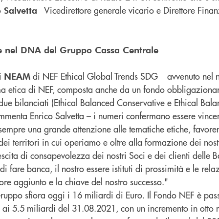
- Vicedirettore generale vicario e Direttore Fina
o Salvetta
le nel DNA del Gruppo Cassa Centrale
di
di NEF Ethical Global Trends SDG – avvenuto nel
NEAM
a etica di NEF, composta anche da un fondo obbligazionar
 due bilanciati (Ethical Balanced Conservative e Ethical Ba
menta Enrico Salvetta – i numeri confermano essere vincen
 sempre una grande attenzione alle tematiche etiche, favor
ei territori in cui operiamo e oltre alla formazione dei nostr
scita di consapevolezza dei nostri Soci e dei clienti delle 
 fare banca, il nostro essere istituti di prossimità e le rela
ore aggiunto e la chiave del nostro successo."
Gruppo sfiora oggi i 16 miliardi di Euro. Il Fondo NEF è pas
 ai 5.5 miliardi del 31.08.2021, con un incremento in otto 