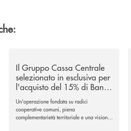
che:
/news/il-gruppo-cassa-centrale-selezionato-in-esclus
/
Il Gruppo Cassa Centrale
selezionato in esclusiva per
l'acquisto del 15% di Banca
Cambiano 1884
Un'operazione fondata su radici
cooperative comuni, piena
complementarietà territoriale e una visione
industriale di lungo periodo, nel pieno