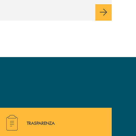
di sviluppo, innovazione e accesso ai
mercati dei capitali.
Hai bisogno di alcuni documenti ? Vai alla pagina traspa
TRASPARENZA