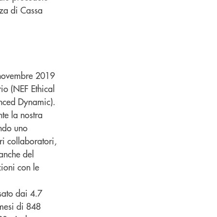
nza di Cassa
 novembre 2019
io (NEF Ethical
lanced Dynamic).
te la nostra
endo uno
i collaboratori,
Banche del
zioni con le
sato dai 4.7
mesi di 848