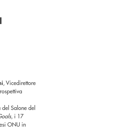
a
, Vicedirettore
ni
ospettiva
 del Salone del
Goals
, i 17
paesi ONU in