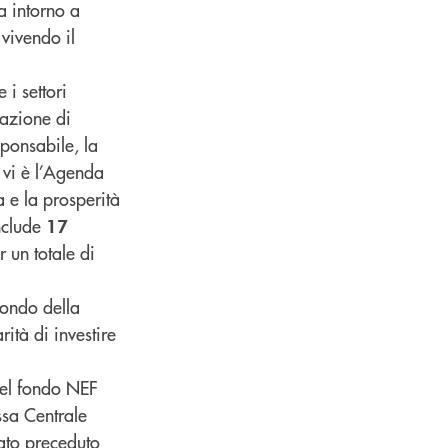
ta intorno a
vivendo il
i settori
nazione di
sponsabile, la
o vi è l’Agenda
 e la prosperità
nclude
17
 un totale di
mondo della
ità di investire
del fondo NEF
sa Centrale
tato preceduto