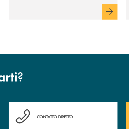
rispetto dell'autonomia di Banca
Cambiano. Nei prossimi giorni verrà
avviato il periodo di negoziazione
esclusiva per la finalizzazione
dell’operazione.
?
arti
Hai bisogno di assistenza immediata ? Contattaci .
CONTATTO DIRETTO