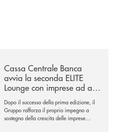
iva-per-lacquisto-del-15-di-banca-cambiano-1884/
news/cassa-centrale-banca-avvia-la-seconda-elite-lounge-
Cassa Centrale Banca
avvia la seconda ELITE
Lounge con imprese ad alto
potenziale
Dopo il successo della prima edizione, il
Gruppo rafforza il proprio impegno a
sostegno della crescita delle imprese
italiane, accompagnandole in un percorso