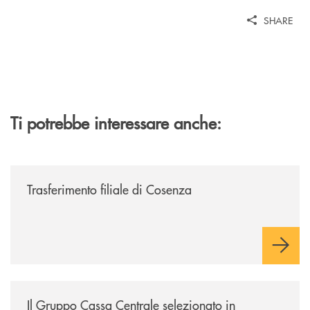
SHARE
Ti potrebbe interessare anche:
/news/trasferimento-filiale-di-cosenza/
Trasferimento filiale di Cosenza
/news/il-gruppo-cassa-centrale-selezionato-in-esclusiva-per-lacquisto
Il Gruppo Cassa Centrale selezionato in