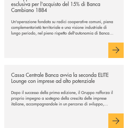
esclusiva per l'acquisto del 15% di Banca
Cambiano 1884
Un'operazione fondata su radici cooperative comuni, piena
complementarietà territoriale e una visione industriale di
lungo periodo, nel pieno rispetto dell'autonomia di Banca
Cambiano. Nei prossimi giorni verrà avviato il periodo di
negoziazione esclusiva per la finalizzazione dell’operazione.
/news/cassa-centrale-banca-avvia-la-seconda-elite-lounge-con-imprese-
Cassa Centrale Banca avvia la seconda ELITE
Lounge con imprese ad alto potenziale
Dopo il successo della prima edizione, il Gruppo rafforza il
proprio impegno a sostegno della crescita delle imprese
italiane, accompagnandole in un percorso di sviluppo,
innovazione e accesso ai mercati dei capitali.