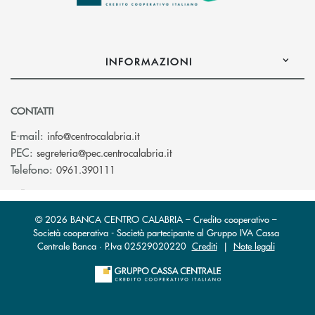
INFORMAZIONI
CONTATTI
(si apre l’app di posta elettronica)
E-mail:
info@centrocalabria.it
(si apre l’app di posta elettro
PEC:
segreteria@pec.centrocalabria.it
Telefono:
0961.390111
© 2026 BANCA CENTRO CALABRIA – Credito cooperativo –
Società cooperativa - Società partecipante al Gruppo IVA Cassa
Centrale Banca · P.Iva 02529020220
Crediti
|
Note legali