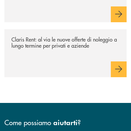
rimborso.
/news/claris-rent-al-via-le-nuove-offerte-di-noleggio-a-lungo-termine-p
Claris Rent: al via le nuove offerte di noleggio a
lungo termine per privati e aziende
Come possiamo
?
aiutarti