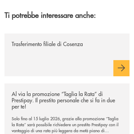
Ti potrebbe interessare anche:
/news/trasferimento-filiale-di-cosenza/
Trasferimento filiale di Cosenza
/news/al-via-la-promozione-taglia-la-rata-di-prestipay-il-prestito-perso
Al via la promozione “Taglia la Rata” di
Prestipay. Il prestito personale che si fa in due
per te!
Solo fino al 15 luglio 2026, grazie alla promozione “Taglia
la Rata” sarà possibile richiedere un prestito Prestipay con il
vantaggio di una rata più leggera da metà piano di