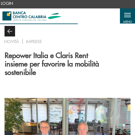
Salta al contenuto principale
LOGIN
MENU
NOVITÀ
IMPRESE
Repower Italia e Claris Rent
insieme per favorire la mobilità
sostenibile