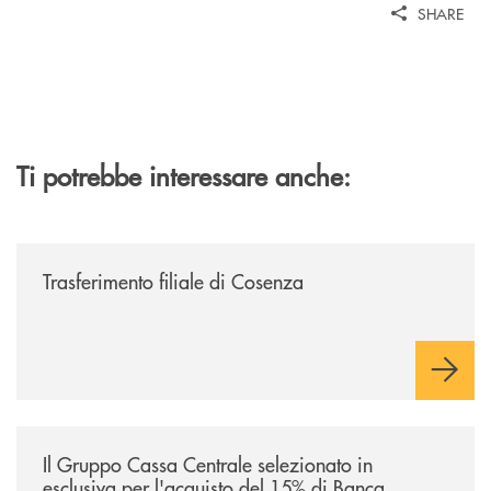
SHARE
Ti potrebbe interessare anche:
/news/trasferimento-filiale-di-cosenza/
Trasferimento filiale di Cosenza
/news/il-gruppo-cassa-centrale-selezionato-in-esclusiva-per-lacquisto
Il Gruppo Cassa Centrale selezionato in
esclusiva per l'acquisto del 15% di Banca