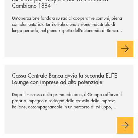
Cambiano 1884
Un'operazione fondata su radici cooperative comuni, piena
complementarietà territoriale e una visione industriale di
lungo periodo, nel pieno rispetto dell'autonomia di Banca
Cambiano. Nei prossimi giorni verrà avviato il periodo di
negoziazione esclusiva per la finalizzazione dell’operazione.
/news/cassa-centrale-banca-avvia-la-seconda-elite-lounge-con-imprese-
Cassa Centrale Banca avvia la seconda ELITE
Lounge con imprese ad alto potenziale
Dopo il successo della prima edizione, il Gruppo rafforza il
proprio impegno a sostegno della crescita delle imprese
italiane, accompagnandole in un percorso di sviluppo,
innovazione e accesso ai mercati dei capitali.