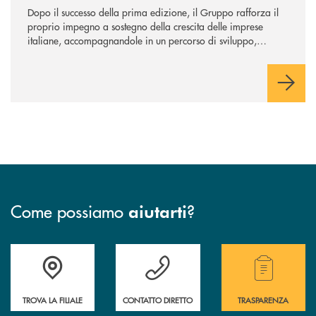
Dopo il successo della prima edizione, il Gruppo rafforza il
proprio impegno a sostegno della crescita delle imprese
italiane, accompagnandole in un percorso di sviluppo,
innovazione e accesso ai mercati dei capitali.
Come possiamo
?
aiutarti
Accedi all' elenco completo delle filiali .
Hai bisogno di assistenza immediata ? Contatt
Hai bisogno di alcuni
TROVA LA FILIALE
CONTATTO DIRETTO
TRASPARENZA