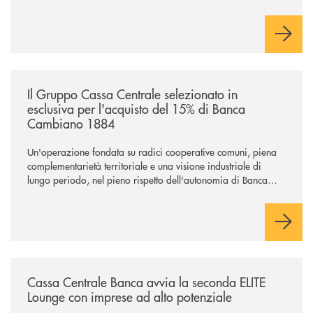
/news/il-gruppo-cassa-centrale-selezionato-in-esclusiva-per-lacquisto
Il Gruppo Cassa Centrale selezionato in
esclusiva per l'acquisto del 15% di Banca
Cambiano 1884
Un'operazione fondata su radici cooperative comuni, piena
complementarietà territoriale e una visione industriale di
lungo periodo, nel pieno rispetto dell'autonomia di Banca
Cambiano. Nei prossimi giorni verrà avviato il periodo di
negoziazione esclusiva per la finalizzazione dell’operazione.
/news/cassa-centrale-banca-avvia-la-seconda-elite-lounge-con-imprese-
Cassa Centrale Banca avvia la seconda ELITE
Lounge con imprese ad alto potenziale