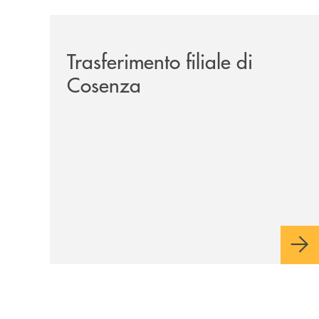
/news/trasferimento-filiale-di-cosenza/
Trasferimento filiale di
Cosenza