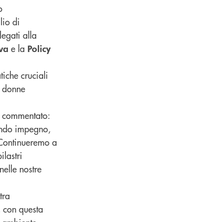
o
lio di
egati alla
e la
iva
Policy
iche cruciali
e donne
 commentato:
fondo impegno,
 Continueremo a
ilastri
nelle nostre
tra
, con questa