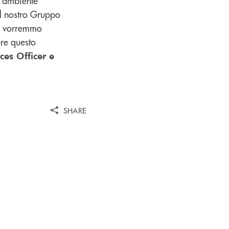
n ambiente
el nostro Gruppo
o, vorremmo
re questo
es Officer e
SHARE