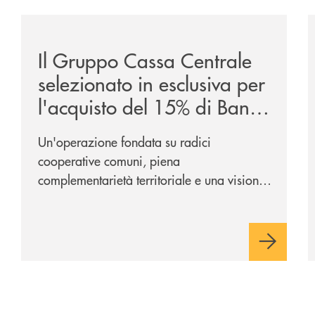
/news/il-gruppo-cassa-centrale-selezionato-in-esclus
/
Il Gruppo Cassa Centrale
selezionato in esclusiva per
l'acquisto del 15% di Banca
Cambiano 1884
Un'operazione fondata su radici
cooperative comuni, piena
complementarietà territoriale e una visione
industriale di lungo periodo, nel pieno
rispetto dell'autonomia di Banca
Cambiano. Nei prossimi giorni verrà
avviato il periodo di negoziazione
esclusiva per la finalizzazione
dell’operazione.