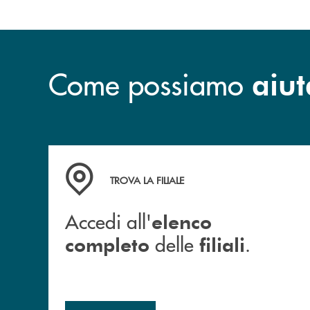
Come possiamo
aiut
Accedi all' elenco completo delle filiali .
TROVA LA FILIALE
Accedi all'
elenco
delle
.
completo
filiali