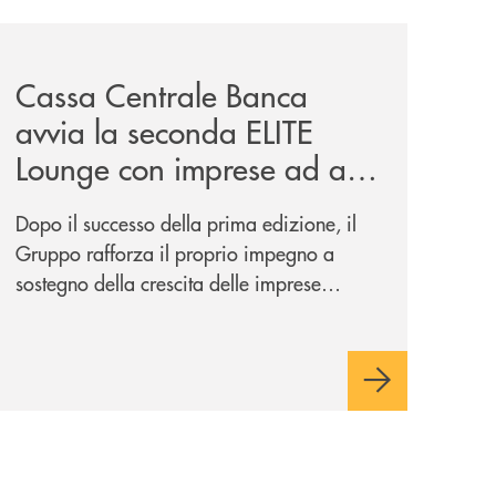
iva-per-lacquisto-del-15-di-banca-cambiano-1884/
news/cassa-centrale-banca-avvia-la-seconda-elite-lounge-
Cassa Centrale Banca
avvia la seconda ELITE
Lounge con imprese ad alto
potenziale
Dopo il successo della prima edizione, il
Gruppo rafforza il proprio impegno a
sostegno della crescita delle imprese
italiane, accompagnandole in un percorso
di sviluppo, innovazione e accesso ai
mercati dei capitali.