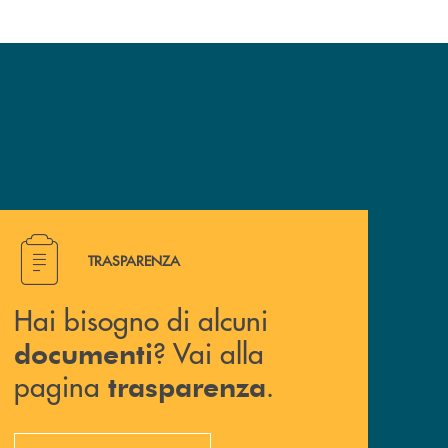
Hai bisogno di alcuni documenti ? Vai alla pagina traspa
TRASPARENZA
Hai bisogno di alcuni
? Vai alla
documenti
pagina
.
trasparenza