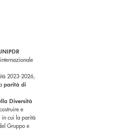
e UNIPDR
o internazionale
ilità 2023-2026,
la
parità di
ulla Diversità
costruire e
in cui la parità
 del Gruppo e