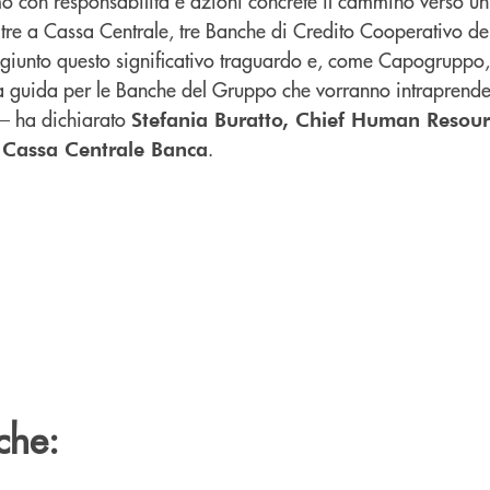
amo con responsabilità e azioni concrete il cammino verso u
ltre a Cassa Centrale, tre Banche di Credito Cooperativo d
giunto questo significativo traguardo e, come Capogrupp
a guida per le Banche del Gruppo che vorranno intraprende
 – ha dichiarato
Stefania Buratto, Chief Human Resourc
.
 Cassa Centrale Banca
che: