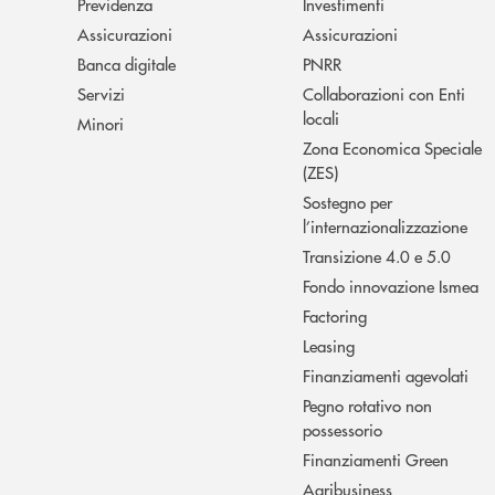
Previdenza
Investimenti
Assicurazioni
Assicurazioni
Banca digitale
PNRR
Servizi
Collaborazioni con Enti
locali
Minori
Zona Economica Speciale
(ZES)
Sostegno per
l’internazionalizzazione
Transizione 4.0 e 5.0
Fondo innovazione Ismea
Factoring
Leasing
Finanziamenti agevolati
Pegno rotativo non
possessorio
Finanziamenti Green
Agribusiness