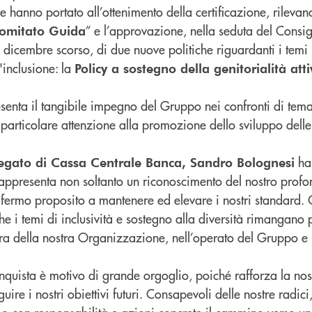
he hanno portato all’ottenimento della certificazione, rilevan
” e l’approvazione, nella seduta del Consig
Comitato Guida
icembre scorso, di due nuove politiche riguardanti i temi l
l'inclusione: la
Policy a sostegno della genitorialità att
senta il tangibile impegno del Gruppo nei confronti di temat
 particolare attenzione alla promozione dello sviluppo dell
ha
egato di Cassa Centrale Banca, Sandro Bolognesi
rappresenta non soltanto un riconoscimento del nostro pro
 fermo proposito a mantenere ed elevare i nostri standard.
e i temi di inclusività e sostegno alla diversità rimangano p
ura della nostra Organizzazione, nell’operato del Gruppo e 
nquista è motivo di grande orgoglio, poiché rafforza la nos
ire i nostri obiettivi futuri. Consapevoli delle nostre radici