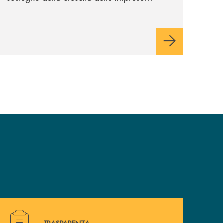
italiane, accompagnandole in un percorso
di sviluppo, innovazione e accesso ai
mercati dei capitali.
Hai bisogno di alcuni documenti ? Vai alla pagina traspa
TRASPARENZA