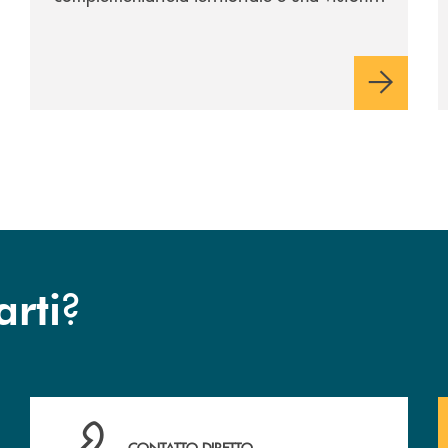
industriale di lungo periodo, nel pieno
rispetto dell'autonomia di Banca
Cambiano. Nei prossimi giorni verrà
avviato il periodo di negoziazione
esclusiva per la finalizzazione
dell’operazione.
?
arti
Hai bisogno di assistenza immediata ? Contattaci .
CONTATTO DIRETTO