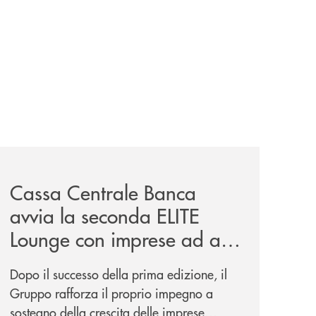
iva-per-lacquisto-del-15-di-banca-cambiano-1884/
news/cassa-centrale-banca-avvia-la-seconda-elite-lounge-
Cassa Centrale Banca
avvia la seconda ELITE
Lounge con imprese ad alto
potenziale
Dopo il successo della prima edizione, il
Gruppo rafforza il proprio impegno a
sostegno della crescita delle imprese