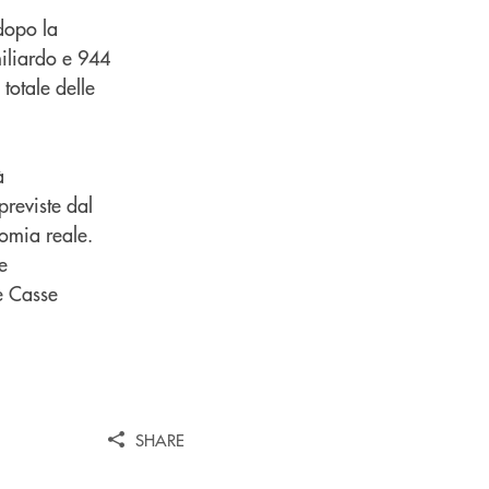
 dopo la
miliardo e 944
totale delle
à
previste dal
nomia reale.
e
e Casse
SHARE