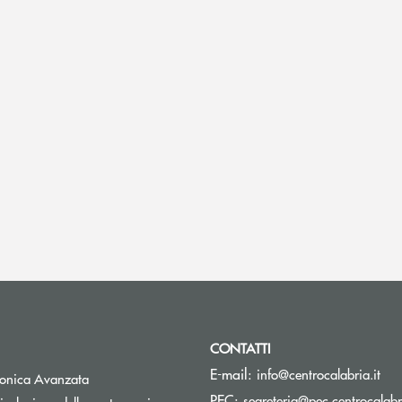
CONTATTI
(si
E-mail:
info@centrocalabria.it
tronica Avanzata
PEC:
segreteria@pec.centrocalabri