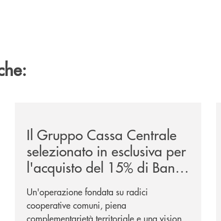
che:
/news/il-gruppo-cassa-centrale-selezionato-in-esclus
/
Il Gruppo Cassa Centrale
selezionato in esclusiva per
l'acquisto del 15% di Banca
Cambiano 1884
Un'operazione fondata su radici
cooperative comuni, piena
complementarietà territoriale e una visione