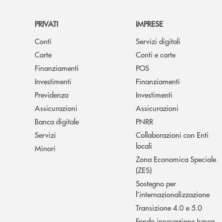
PRIVATI
IMPRESE
Conti
Servizi digitali
Carte
Conti e carte
Finanziamenti
POS
Investimenti
Finanziamenti
Previdenza
Investimenti
Assicurazioni
Assicurazioni
Banca digitale
PNRR
Servizi
Collaborazioni con Enti
locali
Minori
Zona Economica Speciale
(ZES)
Sostegno per
l’internazionalizzazione
Transizione 4.0 e 5.0
Fondo innovazione Ismea