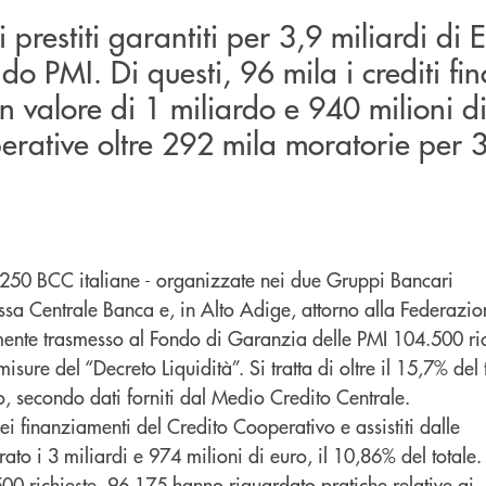
 prestiti garantiti per 3,9 miliardi di 
do PMI. Di questi, 96 mila i crediti fi
n valore di 1 miliardo e 940 milioni di
erative oltre 292 mila moratorie per 3
 250 BCC italiane - organizzate nei due Gruppi Bancari
ssa Centrale Banca e, in Alto Adige, attorno alla Federazio
nte trasmesso al Fondo di Garanzia delle PMI 104.500 ric
isure del “Decreto Liquidità”. Si tratta di oltre il 15,7% del 
o, secondo dati forniti dal Medio Credito Centrale.
i finanziamenti del Credito Cooperativo e assistiti dalle
ato i 3 miliardi e 974 milioni di euro, il 10,86% del totale.
00 richieste, 96.175 hanno riguardato pratiche relative ai