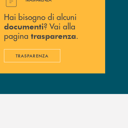
Hai bisogno di alcuni
? Vai alla
documenti
pagina
.
trasparenza
TRASPARENZA