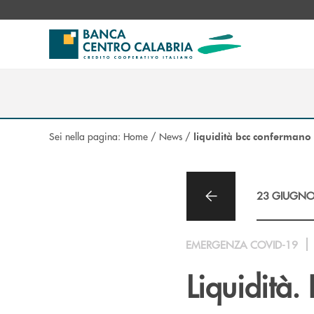
Salta al contenuto principale
Sei nella pagina:
Home
/
News
/
liquidità bcc confermano 
23 GIUGNO
EMERGENZA COVID-19
Liquidità.