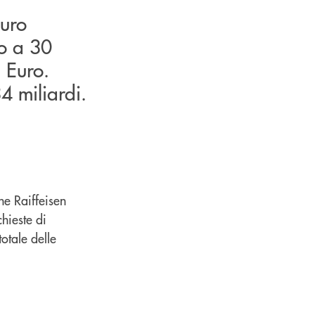
Euro
no a 30
 Euro.
4 miliardi.
ne Raiffeisen
hieste di
totale delle