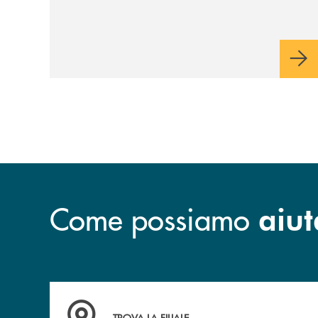
Come possiamo
aiut
Accedi all' elenco completo delle filiali .
TROVA LA FILIALE