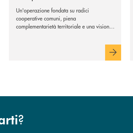
Cambiano 1884
Un'operazione fondata su radici
cooperative comuni, piena
complementarietà territoriale e una visione
industriale di lungo periodo, nel pieno
rispetto dell'autonomia di Banca
Cambiano. Nei prossimi giorni verrà
avviato il periodo di negoziazione
esclusiva per la finalizzazione
dell’operazione.
?
arti