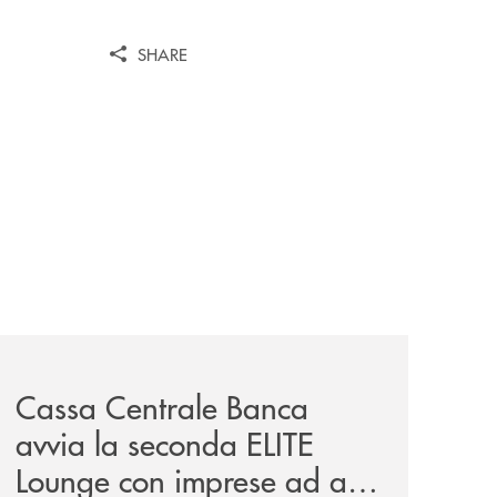
SHARE
iva-per-lacquisto-del-15-di-banca-cambiano-1884/
news/cassa-centrale-banca-avvia-la-seconda-elite-lounge-
Cassa Centrale Banca
avvia la seconda ELITE
Lounge con imprese ad alto