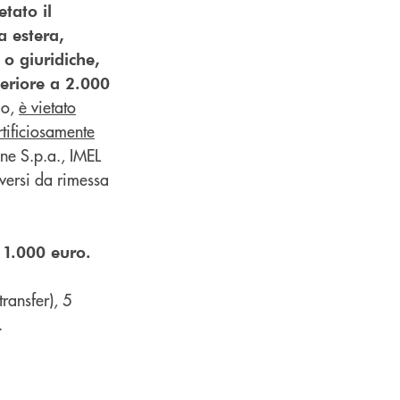
etato il
a estera,
 o giuridiche,
periore a 2.000
lo,
è vietato
tificiosamente
ane S.p.a., IMEL
diversi da rimessa
i 1.000 euro.
ransfer), 5
.