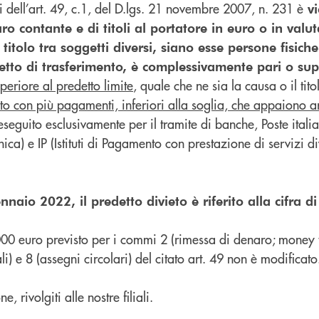
si dell’art. 49, c.1, del D.lgs. 21 novembre 2007, n. 231 è
vi
o contante e di titoli al portatore in euro o in valut
 titolo tra soggetti diversi, siano esse persone fisiche
etto di trasferimento, è complessivamente pari o su
uperiore al predetto limite
, quale che ne sia la causa o il tito
to con più pagamenti, inferiori alla soglia, che appaiono ar
seguito esclusivamente per il tramite di banche, Poste itali
ronica) e IP (Istituti di Pagamento con prestazione di servizi 
naio 2022, il predetto divieto è riferito alla cifra d
.000 euro previsto per i commi 2 (rimessa di denaro; money t
i) e 8 (assegni circolari) del citato art. 49 non è modificato
, rivolgiti alle nostre filiali.