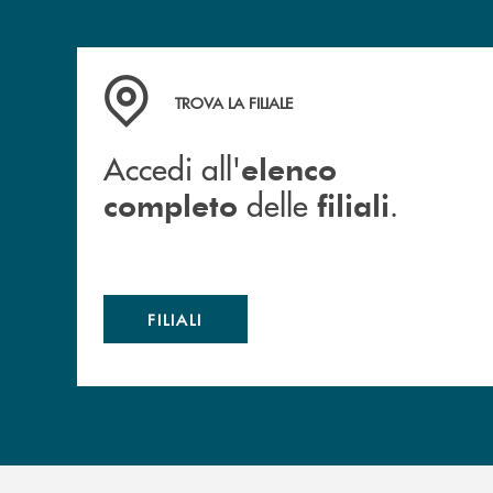
Accedi all' elenco completo delle filiali .
TROVA LA FILIALE
Accedi all'
elenco
delle
.
completo
filiali
FILIALI