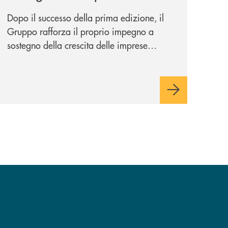
potenziale
Dopo il successo della prima edizione, il
Gruppo rafforza il proprio impegno a
sostegno della crescita delle imprese
italiane, accompagnandole in un percorso
di sviluppo, innovazione e accesso ai
mercati dei capitali.