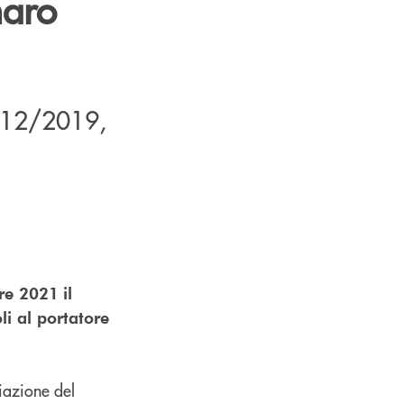
naro
9/12/2019,
bre 2021
il
li al portatore
iazione del