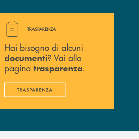
Hai bisogno di alcuni documenti ? Vai alla pagina traspa
TRASPARENZA
Hai bisogno di alcuni
? Vai alla
documenti
pagina
.
trasparenza
TRASPARENZA