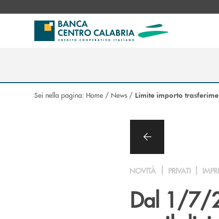
Salta al contenuto principale
Sei nella pagina:
Home
/
News
/
Limite importo trasferim
NOVITÀ
PRIVATI
IMPR
Dal 1/7/2