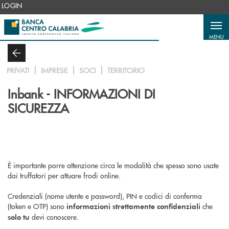
Salta al contenuto principale
LOGIN
MENU
PRIVATI
IMPRESE
SOCI
TERRITORIO
Inbank - INFORMAZIONI DI
SICUREZZA
È importante porre attenzione circa le modalità che spesso sono usate
dai truffatori per attuare frodi online.
Credenziali (nome utente e password), PIN e codici di conferma
(token e OTP) sono
che
informazioni strettamente confidenziali
devi conoscere.
solo tu