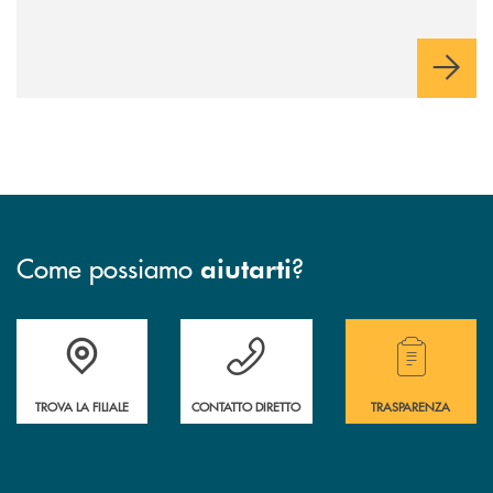
Come possiamo
?
aiutarti
Accedi all' elenco completo delle filiali .
Hai bisogno di assistenza immediata ? Contatt
Hai bisogno di alcuni
TROVA LA FILIALE
CONTATTO DIRETTO
TRASPARENZA