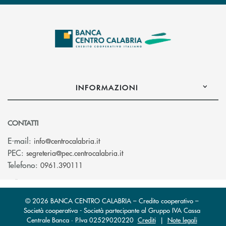
INFORMAZIONI
CONTATTI
(si apre l’app di posta elettronica)
E-mail:
info@centrocalabria.it
(si apre l’app di posta elettro
PEC:
segreteria@pec.centrocalabria.it
Telefono:
0961.390111
© 2026 BANCA CENTRO CALABRIA – Credito cooperativo –
Società cooperativa - Società partecipante al Gruppo IVA Cassa
Centrale Banca · P.Iva 02529020220
Crediti
|
Note legali