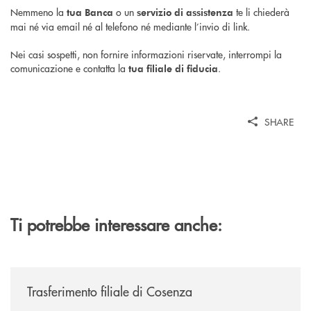
Nemmeno la
o un
te li chiederà
tua Banca
servizio di assistenza
mai né via email né al telefono né mediante l’invio di link.
Nei casi sospetti, non fornire informazioni riservate, interrompi la
comunicazione e contatta la
.
tua filiale di fiducia
SHARE
Ti potrebbe interessare anche:
/news/trasferimento-filiale-di-cosenza/
Trasferimento filiale di Cosenza