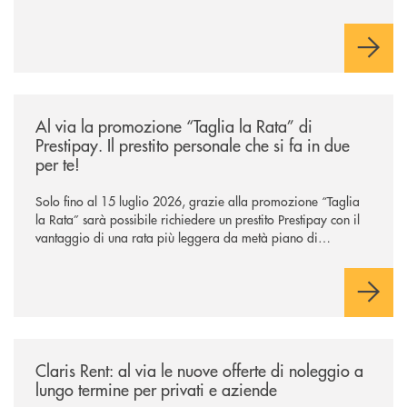
/news/al-via-la-promozione-taglia-la-rata-di-prestipay-il-prestito-perso
Al via la promozione “Taglia la Rata” di
Prestipay. Il prestito personale che si fa in due
per te!
Solo fino al 15 luglio 2026, grazie alla promozione “Taglia
la Rata” sarà possibile richiedere un prestito Prestipay con il
vantaggio di una rata più leggera da metà piano di
rimborso.
/news/claris-rent-al-via-le-nuove-offerte-di-noleggio-a-lungo-termine-p
Claris Rent: al via le nuove offerte di noleggio a
lungo termine per privati e aziende