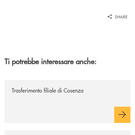
SHARE
Ti potrebbe interessare anche:
/news/trasferimento-filiale-di-cosenza/
Trasferimento filiale di Cosenza
/news/il-gruppo-cassa-centrale-selezionato-in-esclusiva-per-lacquisto