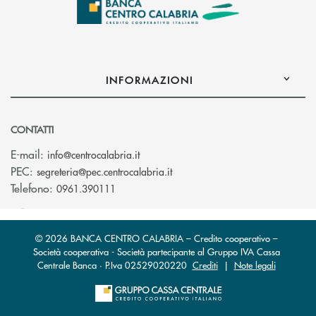
INFORMAZIONI
CONTATTI
(si apre l’app di posta elettronica)
E-mail:
info@centrocalabria.it
(si apre l’app di posta elettro
PEC:
segreteria@pec.centrocalabria.it
Telefono:
0961.390111
© 2026 BANCA CENTRO CALABRIA – Credito cooperativo –
Società cooperativa - Società partecipante al Gruppo IVA Cassa
Centrale Banca · P.Iva 02529020220
Crediti
|
Note legali