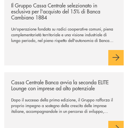
Il Gruppo Cassa Centrale selezionato in
esclusiva per l'acquisto del 15% di Banca
Cambiano 1884
Un'operazione fondata su radici cooperative comuni, piena
complementarietà territoriale e una visione industriale di
lungo periodo, nel pieno rispetto dell'autonomia di Banca
Cambiano. Nei prossimi giorni verrà avviato il periodo di
negoziazione esclusiva per la finalizzazione dell’operazione.
/news/cassa-centrale-banca-avvia-la-seconda-elite-lounge-con-imprese-
Cassa Centrale Banca avvia la seconda ELITE
Lounge con imprese ad alto potenziale
Dopo il successo della prima edizione, il Gruppo rafforza il
proprio impegno a sostegno della crescita delle imprese
italiane, accompagnandole in un percorso di sviluppo,
innovazione e accesso ai mercati dei capitali.