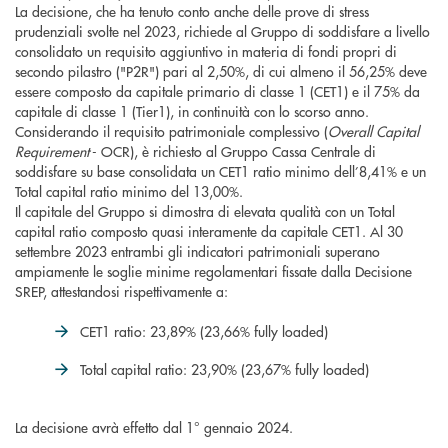
La decisione, che ha tenuto conto anche delle prove di stress
prudenziali svolte nel 2023, richiede al Gruppo di soddisfare a livello
consolidato un requisito aggiuntivo in materia di fondi propri di
secondo pilastro ("P2R") pari al 2,50%, di cui almeno il 56,25% deve
essere composto da capitale primario di classe 1 (CET1) e il 75% da
capitale di classe 1 (Tier1), in continuità con lo scorso anno.
Considerando il requisito patrimoniale complessivo (
Overall Capital
Requirement
- OCR), è richiesto al Gruppo Cassa Centrale di
soddisfare su base consolidata un CET1 ratio minimo dell’8,41% e un
Total capital ratio minimo del 13,00%.
Il capitale del Gruppo si dimostra di elevata qualità con un Total
capital ratio composto quasi interamente da capitale CET1. Al 30
settembre 2023 entrambi gli indicatori patrimoniali superano
ampiamente le soglie minime regolamentari fissate dalla Decisione
SREP, attestandosi rispettivamente a:
CET1 ratio: 23,89% (23,66% fully loaded)
Total capital ratio: 23,90% (23,67% fully loaded)
La decisione avrà effetto dal 1° gennaio 2024.