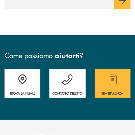
Come possiamo
?
aiutarti
Accedi all' elenco completo delle filiali .
Hai bisogno di assistenza immediata ? Contatt
Hai bisogno di alcuni
TROVA LA FILIALE
CONTATTO DIRETTO
TRASPARENZA