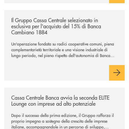
/news/il-gruppo-cassa-centrale-selezionato-in-esclusiva-per-lacquisto
Il Gruppo Cassa Centrale selezionato in
esclusiva per l'acquisto del 15% di Banca
Cambiano 1884
Un'operazione fondata su radici cooperative comuni, piena
complementarietà territoriale e una visione industriale di
lungo periodo, nel pieno rispetto dell'autonomia di Banca
Cambiano. Nei prossimi giorni verrà avviato il periodo di
negoziazione esclusiva per la finalizzazione dell’operazione.
/news/cassa-centrale-banca-avvia-la-seconda-elite-lounge-con-imprese-
Cassa Centrale Banca avvia la seconda ELITE
Lounge con imprese ad alto potenziale
Dopo il successo della prima edizione, il Gruppo rafforza il
proprio impegno a sostegno della crescita delle imprese
italiane, accompagnandole in un percorso di sviluppo,