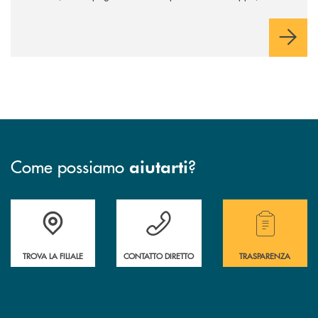
innovazione e accesso ai mercati dei capitali.
Come possiamo
?
aiutarti
Accedi all' elenco completo delle filiali .
Hai bisogno di assistenza immediata ? Contatt
Hai bisogno di alcuni
TROVA LA FILIALE
CONTATTO DIRETTO
TRASPARENZA