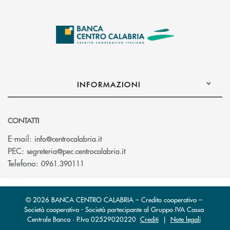
INFORMAZIONI
CONTATTI
(si apre l’app di posta elettronica)
E-mail:
info@centrocalabria.it
(si apre l’app di posta elettro
PEC:
segreteria@pec.centrocalabria.it
Telefono:
0961.390111
© 2026 BANCA CENTRO CALABRIA – Credito cooperativo –
Società cooperativa - Società partecipante al Gruppo IVA Cassa
Centrale Banca · P.Iva 02529020220
Crediti
|
Note legali