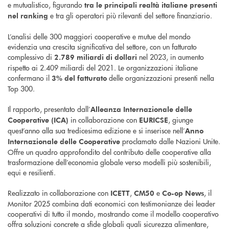
e mutualistico, figurando
tra le principali realtà italiane presenti
e tra gli operatori più rilevanti del settore finanziario.
nel ranking
L’analisi delle 300 maggiori cooperative e mutue del mondo
evidenzia una crescita significativa del settore, con un fatturato
complessivo di
nel 2023, in aumento
2.789 miliardi di dollari
rispetto ai 2.409 miliardi del 2021. Le organizzazioni italiane
confermano il
delle organizzazioni presenti nella
3% del fatturato
Top 300.
Il rapporto, presentato dall’
Alleanza Internazionale delle
in collaborazione con
, giunge
Cooperative (ICA)
EURICSE
quest’anno alla sua tredicesima edizione e si inserisce nell’
Anno
proclamato dalle Nazioni Unite.
Internazionale delle Cooperative
Offre un quadro approfondito del contributo delle cooperative alla
trasformazione dell’economia globale verso modelli più sostenibili,
equi e resilienti.
Realizzato in collaborazione con
,
e
, il
ICETT
CM50
Co-op News
Monitor 2025 combina dati economici con testimonianze dei leader
cooperativi di tutto il mondo, mostrando come il modello cooperativo
offra soluzioni concrete a sfide globali quali sicurezza alimentare,