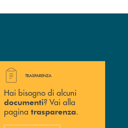
Hai bisogno di alcuni documenti ? Vai alla pagina traspa
TRASPARENZA
Hai bisogno di alcuni
? Vai alla
documenti
pagina
.
trasparenza