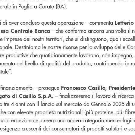
nerale in Puglia a Corato (BA).
ti di aver concluso questa operazione – commenta
Letterio
– che conferma ancora una volta il 
assa Centrale Banca
 Imprese dei nostri territori, che si distinguono, quali eccel
ionale. Destiniamo le nostre risorse per lo sviluppo delle Co
liere produttive che quotidianamente lavorano, con impegno,
amento del livello di qualità del prodotto, contribuendo in
tale”.
 finanziamento – prosegue
Francesco Casillo, President
– finalizzeremo il lavoro di ricerca
ato di Casillo S.p.A.
 oltre 4 anni con il lancio sul mercato da Gennaio 2025 di u
he con elevate proprietà nutrizionali (più proteine, più fib
 gusto eccezionale, creerà una nuova categoria merceologica
esigenze crescenti dei consumatori di prodotti salutari e sost