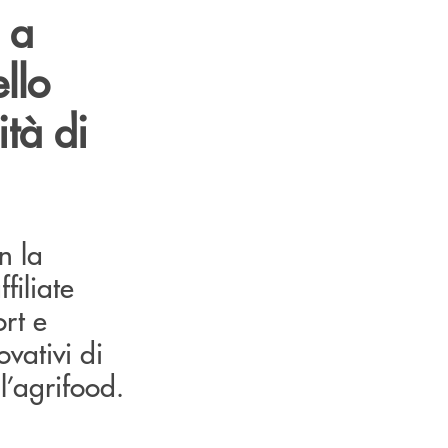
 a
ello
ità di
n la
filiate
ort e
vativi di
ll’agrifood.