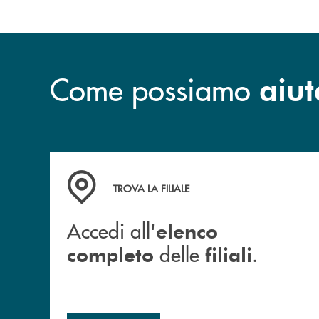
Come possiamo
aiut
Accedi all' elenco completo delle filiali .
TROVA LA FILIALE
Accedi all'
elenco
delle
.
completo
filiali