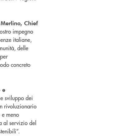
 Merlino, Chief
nostro impegno
lenze italiane,
munità, delle
 per
 modo concreto
e e
 e sviluppo dei
n rivoluzionario
re e meno
 al servizio del
enibili”.