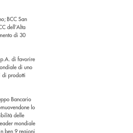
no; BCC San
C dell’Alta
mento di 30
p.A. di favorire
mondiale di uno
i di prodotti
ruppo Bancario
promuovendone lo
ilità delle
à leader mondiale
in ben 9 regioni