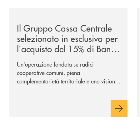
/news/il-gruppo-cassa-centrale-selezionato-in-esclus
/
Il Gruppo Cassa Centrale
selezionato in esclusiva per
l'acquisto del 15% di Banca
Cambiano 1884
Un'operazione fondata su radici
cooperative comuni, piena
complementarietà territoriale e una visione
industriale di lungo periodo, nel pieno
rispetto dell'autonomia di Banca
Cambiano. Nei prossimi giorni verrà
avviato il periodo di negoziazione
esclusiva per la finalizzazione
dell’operazione.