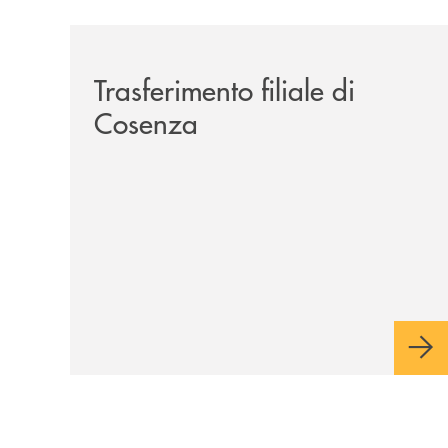
/news/trasferimento-filiale-di-cosenza/
Trasferimento filiale di
Cosenza