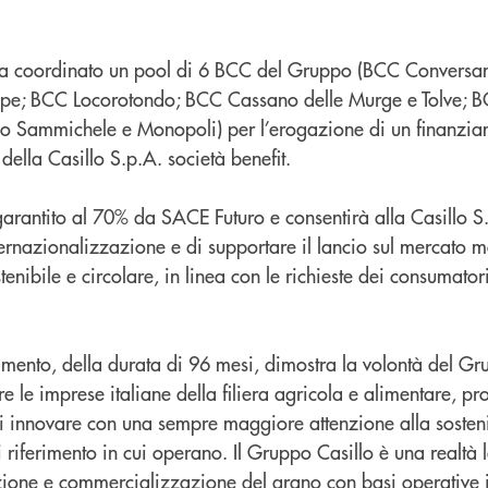
ha coordinato un pool di 6 BCC del Gruppo (BCC Conversa
e; BCC Locorotondo; BCC Cassano delle Murge e Tolve; BC
o Sammichele e Monopoli) per l’erogazione di un finanzia
della Casillo S.p.A. società benefit.
 garantito al 70% da SACE Futuro e consentirà alla Casillo S.
internazionalizzazione e di supportare il lancio sul mercato 
tenibile e circolare, in linea con le richieste dei consumator
amento, della durata di 96 mesi, dimostra la volontà del G
e le imprese italiane della filiera agricola e alimentare, 
i innovare con una sempre maggiore attenzione alla sostenib
di riferimento in cui operano. Il Gruppo Casillo è una realt
azione e commercializzazione del grano con basi operative 