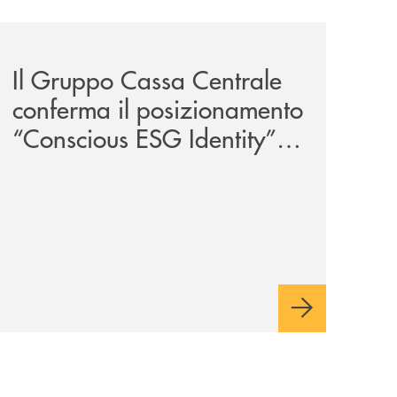
iva-per-lacquisto-del-15-di-banca-cambiano-1884/
news/il-gruppo-cassa-centrale-conferma-il-posizionamento-
Il Gruppo Cassa Centrale
conferma il posizionamento
“Conscious ESG Identity”
nell’ESG Identity Corporate
Index 2026