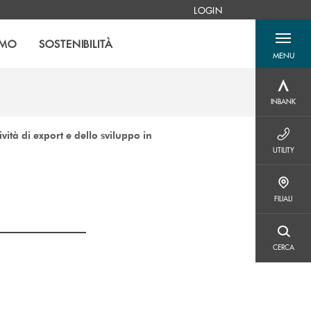
LOGIN
AMO
SOSTENIBILITÀ
MENU
menu destra
INBANK
INBANK
ità di export e dello sviluppo in
UTILITY
UTILITY
FILIALI
FILIALI
CERCA
CERCA