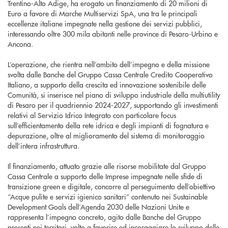
Trentino-Alto Adige, ha erogato un finanziamento di 20 milioni di
Euro a favore di Marche Multiservizi SpA, una tra le principali
eccellenze italiane impegnate nella gestione dei servizi pubblici,
interessando oltre 300 mila abitanti nelle province di Pesaro-Urbino e
Ancona.
L’operazione, che rientra nell’ambito dell’impegno e della missione
svolta dalle Banche del Gruppo Cassa Centrale Credito Cooperativo
Italiano, a supporto della crescita ed innovazione sostenibile delle
Comunità, si inserisce nel piano di sviluppo industriale della multiutility
di Pesaro per il quadriennio 2024-2027, supportando gli investimenti
relativi al Servizio Idrico Integrato con particolare focus
sull’efficientamento della rete idrica e degli impianti di fognatura e
depurazione, oltre al miglioramento del sistema di monitoraggio
dell’intera infrastruttura.
Il finanziamento, attuato grazie alle risorse mobilitate dal Gruppo
Cassa Centrale a supporto delle Imprese impegnate nelle sfide di
transizione green e digitale, concorre al perseguimento dell’obiettivo
“Acque pulite e servizi igienico sanitari” contenuto nei Sustainable
Development Goals dell’Agenda 2030 delle Nazioni Unite e
rappresenta l’impegno concreto, agito dalle Banche del Gruppo
presenti nei territori, volto a favorire ed incoraggiare lo sviluppo delle