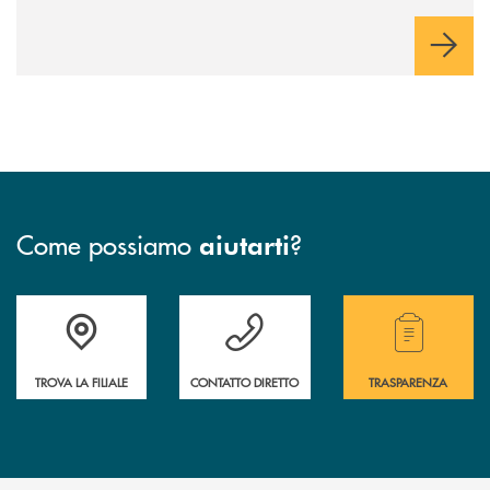
Cambiano. Nei prossimi giorni verrà avviato il periodo di
negoziazione esclusiva per la finalizzazione dell’operazione.
Come possiamo
?
aiutarti
Accedi all' elenco completo delle filiali .
Hai bisogno di assistenza immediata ? Contatt
Hai bisogno di alcuni
TROVA LA FILIALE
CONTATTO DIRETTO
TRASPARENZA