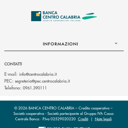
INFORMAZIONI
CONTATTI
(si apre l’app di posta elettronica)
E-mail:
info@centrocalabria.it
(si apre l’app di posta elettro
PEC:
segreteria@pec.centrocalabria.it
Telefono:
0961.390111
© 2026 BANCA CENTRO CALABRIA – Credito cooperativo –
Società cooperativa - Società partecipante al Gruppo IVA Cassa
Centrale Banca · P.Iva 02529020220
Crediti
|
Note legali