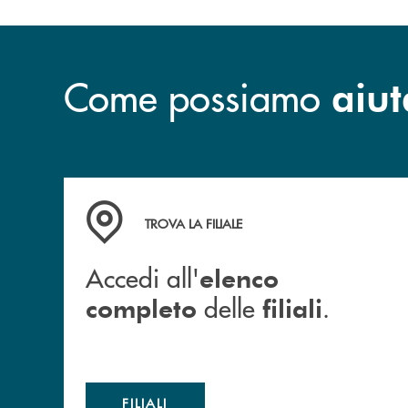
Come possiamo
aiut
Accedi all' elenco completo delle filiali .
TROVA LA FILIALE
Accedi all'
elenco
delle
.
completo
filiali
FILIALI