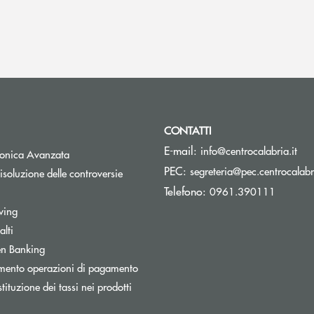
CONTATTI
(si
E-mail:
info@centrocalabria.it
tronica Avanzata
PEC:
segreteria@pec.centrocalabri
isoluzione delle controversie
Telefono:
0961.390111
wing
lti
Apre una nuova finestra
n Banking
mento operazioni di pagamento
tituzione dei tassi nei prodotti
pre una nuova finestra