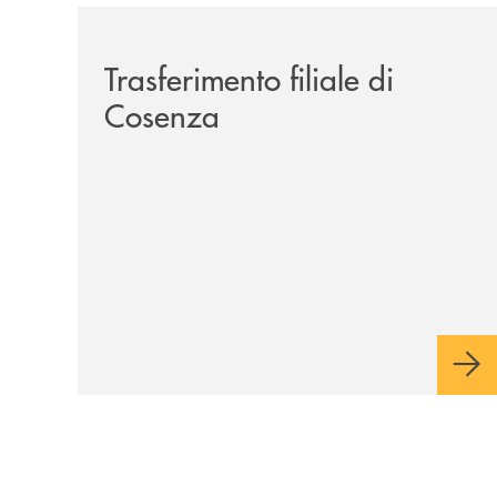
/news/trasferimento-filiale-di-cosenza/
Trasferimento filiale di
Cosenza