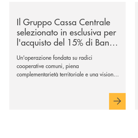
/news/il-gruppo-cassa-centrale-selezionato-in-esclus
/
Il Gruppo Cassa Centrale
selezionato in esclusiva per
l'acquisto del 15% di Banca
Cambiano 1884
Un'operazione fondata su radici
cooperative comuni, piena
complementarietà territoriale e una visione
industriale di lungo periodo, nel pieno
rispetto dell'autonomia di Banca
Cambiano. Nei prossimi giorni verrà
avviato il periodo di negoziazione
esclusiva per la finalizzazione
dell’operazione.