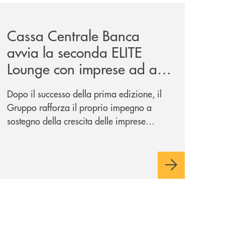
iva-per-lacquisto-del-15-di-banca-cambiano-1884/
news/cassa-centrale-banca-avvia-la-seconda-elite-lounge-
Cassa Centrale Banca
avvia la seconda ELITE
Lounge con imprese ad alto
potenziale
Dopo il successo della prima edizione, il
Gruppo rafforza il proprio impegno a
sostegno della crescita delle imprese
italiane, accompagnandole in un percorso
di sviluppo, innovazione e accesso ai
mercati dei capitali.