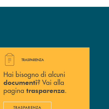
Hai bisogno di alcuni documenti ? Vai alla pagina traspa
TRASPARENZA
Hai bisogno di alcuni
? Vai alla
documenti
pagina
.
trasparenza
TRASPARENZA