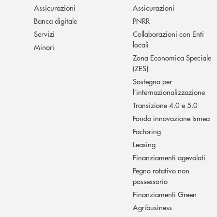
Assicurazioni
Assicurazioni
Banca digitale
PNRR
Servizi
Collaborazioni con Enti
locali
Minori
Zona Economica Speciale
(ZES)
Sostegno per
l’internazionalizzazione
Transizione 4.0 e 5.0
Fondo innovazione Ismea
Factoring
Leasing
Finanziamenti agevolati
Pegno rotativo non
possessorio
Finanziamenti Green
Agribusiness