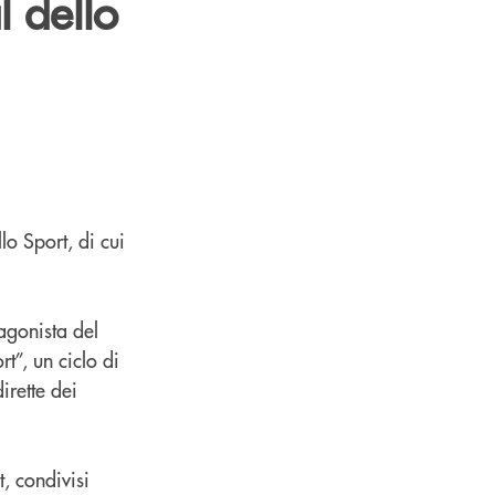
l dello
lo Sport, di cui
agonista del
rt”, un ciclo di
irette dei
, condivisi