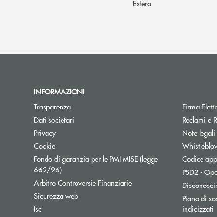
Estero
INFORMAZIONI
Trasparenza
Firma Elet
Dati societari
Reclami e R
Privacy
Note legali
Cookie
Whistleblo
Fondo di garanzia per le PMI MISE (legge
Codice appa
Apre una nuova finestra
662/96)
PSD2 - Ope
Apre una nuova finestra
Arbitro Controversie Finanziarie
Disconosci
Sicurezza web
Piano di sos
A
Isc
indicizzati