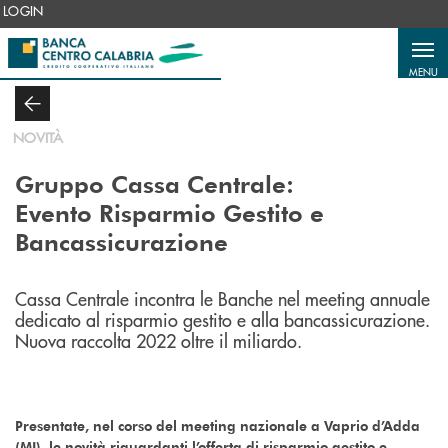
Salta al contenuto principale
LOGIN
MENU
NOVITÀ
Gruppo Cassa Centrale:
Evento Risparmio Gestito e
Bancassicurazione
Cassa Centrale incontra le Banche nel meeting annuale
dedicato al risparmio gestito e alla bancassicurazione.
Nuova raccolta 2022 oltre il miliardo.
Presentate, nel corso del meeting nazionale a Vaprio d’Adda
(MI), le novità riguardanti l’offerta di risparmio gestito e