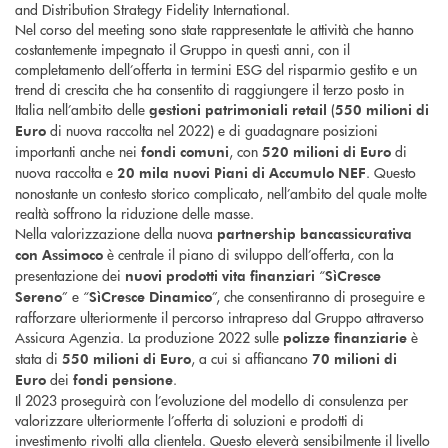
and Distribution Strategy Fidelity International.
Nel corso del meeting sono state rappresentate le attività che hanno
costantemente impegnato il Gruppo in questi anni, con il
completamento dell’offerta in termini ESG del risparmio gestito e un
trend di crescita che ha consentito di raggiungere il terzo posto in
Italia nell’ambito delle
(
gestioni patrimoniali retail
550 milioni
di
di nuova raccolta nel 2022) e di guadagnare posizioni
Euro
importanti anche nei
, con
di
fondi comuni
520 milioni
di Euro
nuova raccolta e
. Questo
20 mila
nuovi Piani di Accumulo NEF
nonostante un contesto storico complicato, nell’ambito del quale molte
realtà soffrono la riduzione delle masse.
Nella valorizzazione della nuova
partnership bancassicurativa
è centrale il piano di sviluppo dell’offerta, con la
con Assimoco
presentazione dei
“
nuovi prodotti vita finanziari
SìCresce
” e “
”, che consentiranno di proseguire e
Sereno
SìCresce Dinamico
rafforzare ulteriormente il percorso intrapreso dal Gruppo attraverso
Assicura Agenzia. La produzione 2022 sulle
è
polizze finanziarie
stata di
, a cui si affiancano
550 milioni
di Euro
70 milioni
di
dei
.
Euro
fondi pensione
Il 2023 proseguirà con l’evoluzione del modello di consulenza per
valorizzare ulteriormente l’offerta di soluzioni e prodotti di
investimento rivolti alla clientela. Questo eleverà sensibilmente il livello