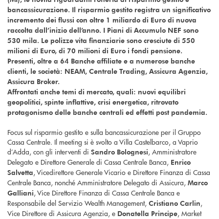
bancassicurazione. Il risparmio gestito registra un significativo
incremento dei flussi con oltre 1 miliardo di Euro di nuova
raccolta dall’inizio dell’anno. I Piani di Accumulo NEF sono
530 mila. Le polizze vita finanziarie sono cresciute di 550
milioni di Euro, di 70 milioni di Euro i fondi pensione.
Presenti, oltre a 64 Banche affiliate e a numerose banche
clienti, le società: NEAM, Centrale Trading, Assicura Agenzia,
Assicura Broker.
Affrontati anche temi di mercato, quali: nuovi equilibri
geopolitici, spinte inflattive, crisi energetica, ritrovato
protagonismo delle banche centrali ed effetti post pandemia.
Focus sul risparmio gestito e sulla bancassicurazione per il Gruppo
Cassa Centrale. Il meeting si è svolto a Villa Castelbarco, a Vaprio
d’Adda, con gli interventi di
, Amministratore
Sandro Bolognesi
Delegato e Direttore Generale di Cassa Centrale Banca,
Enrico
, Vicedirettore Generale Vicario e Direttore Finanza di Cassa
Salvetta
Centrale Banca, nonché Amministratore Delegato di Assicura,
Marco
, Vice Direttore Finanza di Cassa Centrale Banca e
Galliani
Responsabile del Servizio Wealth Management,
,
Cristiano Carlin
Vice Direttore di Assicura Agenzia, e
, Market
Donatella Principe