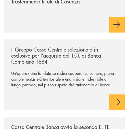
Trasferimento filiale di Cosenza
/news/il-gruppo-cassa-centrale-selezionato-in-esclusiva-per-lacquisto
Il Gruppo Cassa Centrale selezionato in
esclusiva per l'acquisto del 15% di Banca
Cambiano 1884
Un'operazione fondata su radici cooperative comuni, piena
complementarietà territoriale e una visione industriale di
lungo periodo, nel pieno rispetto dell'autonomia di Banca
Cambiano. Nei prossimi giorni verrà avviato il periodo di
negoziazione esclusiva per la finalizzazione dell’operazione.
/news/cassa-centrale-banca-avvia-la-seconda-elite-lounge-con-imprese-
Cassa Centrale Banca avvia la seconda ELITE