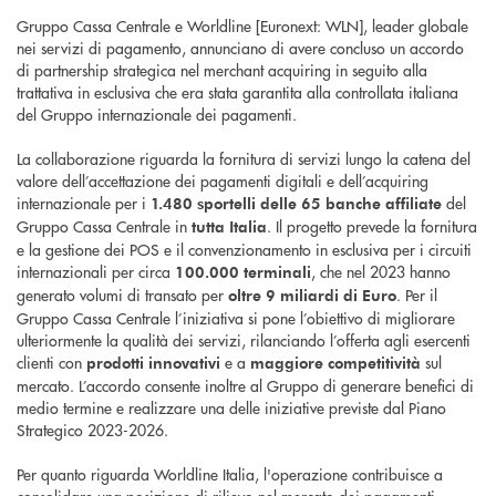
Gruppo Cassa Centrale e Worldline [Euronext: WLN], leader globale
nei servizi di pagamento, annunciano di avere concluso un accordo
di partnership strategica nel merchant acquiring in seguito alla
trattativa in esclusiva che era stata garantita alla controllata italiana
del Gruppo internazionale dei pagamenti.
La collaborazione riguarda la fornitura di servizi lungo la catena del
valore dell’accettazione dei pagamenti digitali e dell’acquiring
internazionale per i
del
1.480 sportelli delle 65 banche affiliate
Gruppo Cassa Centrale in
. Il progetto prevede la fornitura
tutta Italia
e la gestione dei POS e il convenzionamento in esclusiva per i circuiti
internazionali per circa
, che nel 2023 hanno
100.000 terminali
generato volumi di transato per
. Per il
oltre 9 miliardi di Euro
Gruppo Cassa Centrale l’iniziativa si pone l’obiettivo di migliorare
ulteriormente la qualità dei servizi, rilanciando l’offerta agli esercenti
clienti con
e a
sul
prodotti innovativi
maggiore competitività
mercato. L’accordo consente inoltre al Gruppo di generare benefici di
medio termine e realizzare una delle iniziative previste dal Piano
Strategico 2023-2026.
Per quanto riguarda Worldline Italia, l'operazione contribuisce a