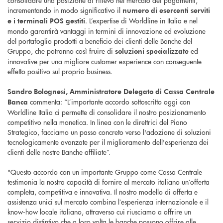
consolidare una posizione di rilievo nel mercato dei pagamenti,
incrementando in modo significativo il
numero di esercenti serviti
. L’expertise di Worldline in Italia e nel
e i terminali POS gestiti
mondo garantirà vantaggi in termini di innovazione ed evoluzione
del portafoglio prodotti a beneficio dei clienti delle Banche del
Gruppo, che potranno così fruire di
ed
soluzioni specializzate
innovative per una migliore customer experience con conseguente
effetto positivo sul proprio business.
Sandro Bolognesi, Amministratore Delegato di Cassa Centrale
commenta: “L’importante accordo sottoscritto oggi con
Banca
Worldline Italia ci permette di consolidare il nostro posizionamento
competitivo nella monetica. In linea con le direttrici del Piano
Strategico, facciamo un passo concreto verso l'adozione di soluzioni
tecnologicamente avanzate per il miglioramento dell'esperienza dei
clienti delle nostre Banche affiliate”.
"Questo accordo con un importante Gruppo come Cassa Centrale
testimonia la nostra capacità di fornire al mercato italiano un’offerta
completa, competitiva e innovativa. Il nostro modello di offerta e
assistenza unici sul mercato combina l’esperienza internazionale e il
know-how locale italiano, attraverso cui riusciamo a offrire un
servizio distintivo che a loro volta le banche possono offrire alle