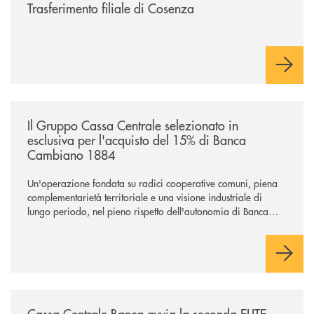
Trasferimento filiale di Cosenza
/news/il-gruppo-cassa-centrale-selezionato-in-esclusiva-per-lacquisto
Il Gruppo Cassa Centrale selezionato in
esclusiva per l'acquisto del 15% di Banca
Cambiano 1884
Un'operazione fondata su radici cooperative comuni, piena
complementarietà territoriale e una visione industriale di
lungo periodo, nel pieno rispetto dell'autonomia di Banca
Cambiano. Nei prossimi giorni verrà avviato il periodo di
negoziazione esclusiva per la finalizzazione dell’operazione.
/news/cassa-centrale-banca-avvia-la-seconda-elite-lounge-con-imprese-
Cassa Centrale Banca avvia la seconda ELITE