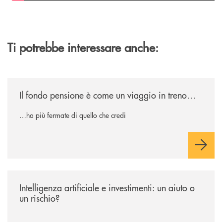
Ti potrebbe interessare anche:
/news/il-fondo-pensione-e-come-un-viaggio-in-treno/
Il fondo pensione è come un viaggio in treno…
…ha più fermate di quello che credi
/news/intelligenza-artificiale-e-investimenti-un-aiuto-o-un-rischio/
Intelligenza artificiale e investimenti: un aiuto o
un rischio?