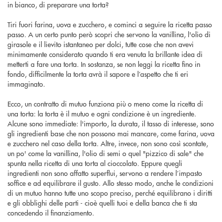
in bianco, di preparare una torta?
Tiri fuori farina, uova e zucchero, e cominci a seguire la ricetta passo
passo. A un certo punto però scopri che servono la vanillina, l'olio di
girasole e il lievito istantaneo per dolci, tutte cose che non avevi
minimamente considerato quando ti era venuta la brillante idea di
metterti a fare una torta. In sostanza, se non leggi la ricetta fino in
fondo, difficilmente la torta avrà il sapore e l’aspetto che ti eri
immaginato.
Ecco, un contratto di mutuo funziona più o meno come la ricetta di
una torta: la torta è il mutuo e ogni condizione è un ingrediente.
Alcune sono immediate: l'importo, la durata, il tasso di interesse, sono
gli ingredienti base che non possono mai mancare, come farina, uova
e zucchero nel caso della torta. Altre, invece, non sono così scontate,
un po' come la vanillina, l'olio di semi o quel "pizzico di sale" che
spunta nella ricetta di una torta al cioccolato. Eppure quegli
ingredienti non sono affatto superflui, servono a rendere l’impasto
soffice e ad equilibrare il gusto. Allo stesso modo, anche le condizioni
di un mutuo hanno tutte uno scopo preciso, perché equilibrano i diritti
e gli obblighi delle parti - cioè quelli tuoi e della banca che ti sta
concedendo il finanziamento.