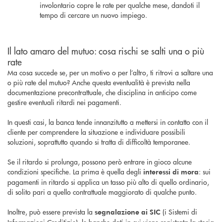
involontario copre le rate per qualche mese, dandoti il
tempo di cercare un nuovo impiego.
Il lato amaro del mutuo: cosa rischi se salti una o più
rate
Ma cosa succede se, per un motivo o per l’altro, ti ritrovi a saltare una
o più rate del mutuo? Anche questa eventualità è prevista nella
documentazione precontrattuale, che disciplina in anticipo come
gestire eventuali ritardi nei pagamenti.
In questi casi, la banca tende innanzitutto a mettersi in contatto con il
cliente per comprendere la situazione e individuare possibili
soluzioni, soprattutto quando si tratta di difficoltà temporanee.
Se il ritardo si prolunga, possono però entrare in gioco alcune
condizioni specifiche. La prima è quella degli
: sui
interessi di mora
pagamenti in ritardo si applica un tasso più alto di quello ordinario,
di solito pari a quello contrattuale maggiorato di qualche punto.
Inoltre, può essere prevista la
(i Sistemi di
segnalazione ai SIC
Informazioni Creditizie), le banche dati in cui viene registrata la storia