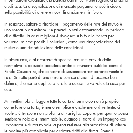
creditizia. Una segnalazione di mancato pagamento può incidere
sulla possibilità di ottenere nuovi finanziamenti in futuro.
In sostanza, saltare o ritardare il pagamento delle rate del mutuo è
uno scenario da evitare. Se prevedi o stai attraversando un periodo
di difficoltà, la cosa migliore è rivolgerti subito alla banca per
valutare insieme possibili soluzioni, come una rinegoziazione del
mutuo o una rimodulazione delle condizioni.
In alcuni casi, e al ricorrere di specifici requisiti previsti dalla
normativa, è possibile accedere anche a strumenti pubblici come il
Fondo Gasparrini, che consente di sospendere temporaneamente le
rate. Si tratta però di una misura con condizioni di accesso ben
definite, che non si applica a tutte le situazioni e va valutata caso per
caso.
Ammettiamolo… leggere tutte le carte di un mutuo non è proprio
come fare una torta, è meno semplice e anche meno divertente, ci
vuole più tempo e non profuma di vaniglia. Eppure, per quanto possa
sembrare noioso e interminabile, quando si tratta di un impegno così
importante e duraturo vale la pena resistere alla tentazione di saltare
le pagine più complicate per arrivare dritti alla firma. Prenditi