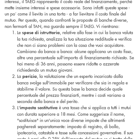
interessi, il TAEG rappresenta il costo reale del finanziamento, perché
mette insieme interessi e spese accessorie. Sono infatti queste spese -
un po’ come il lievito in una torta - a far lievitare il costo finale del
mutuo. Per questo, quando confronti le proposte di banche diverse,
non fermarti al TAN, ma guarda sempre il TAEG. Vi rientrano:
Le
, relative alla fase in cui la banca valuta
spese di istruttoria
la tua richiesta, analizza la tua situazione reddituale e verifica
che non ci siano problemi con la casa che vuoi acquistare.
Cambiano da banca a banca: alcune applicano un costo fisso,
altre una percentuale sull'importo di finanziamento richiesto. Se
hai meno di 36 anni, possono essere ridotte o azzerate
richiedendo un mutuo giovani.
La
, la valutazione che un esperto incaricato dalla
perizia
banca svolge sull'immobile per verificare che sia in regola e
stabilirne il valore. Su questa base la banca decide quale
percentuale del prezzo finanziarti, mentre i costi variano a
seconda della banca e del perito.
L'
è una tassa che si applica a tutti i mutui
imposta sostitutiva
con durata superiore a 18 mesi. Come suggerisce il nome,
"sostituisce" in un'unica voce diverse imposte che altrimenti
pagheresti separatamente: imposta di registro, di bollo,
ipotecaria, catastale e tasse sulle concessioni governative. Il suo
costo è pari allo 0,25% dell'importo del mutuo se si tratta della