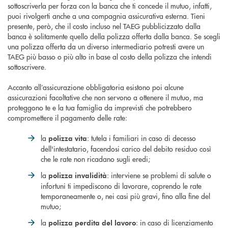
sottoscriverla per forza con la banca che ti concede il mutuo, infatti,
puoi rivolgerti anche a una compagnia assicurativa esterna. Tieni
presente, però, che il costo incluso nel TAEG pubblicizzato dalla
banca è solitamente quello della polizza offerta dalla banca. Se scegli
una polizza offerta da un diverso intermediario potresti avere un
TAEG più basso o più alto in base al costo della polizza che intendi
sottoscrivere.
Accanto all’assicurazione obbligatoria esistono poi alcune
assicurazioni facoltative che non servono a ottenere il mutuo, ma
proteggono te e la tua famiglia da imprevisti che potrebbero
compromettere il pagamento delle rate:
la
: tutela i familiari in caso di decesso
polizza vita
dell'intestatario, facendosi carico del debito residuo così
che le rate non ricadano sugli eredi;
la
: interviene se problemi di salute o
polizza invalidità
infortuni ti impediscono di lavorare, coprendo le rate
temporaneamente o, nei casi più gravi, fino alla fine del
mutuo;
la
: in caso di licenziamento
polizza perdita del lavoro