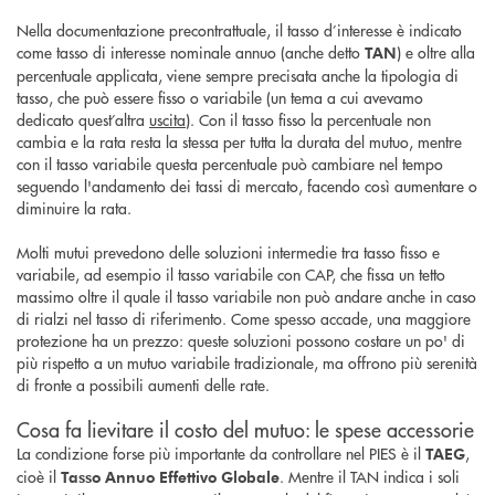
Nella documentazione precontrattuale, il tasso d’interesse è indicato
come tasso di interesse nominale annuo (anche detto
) e oltre alla
TAN
percentuale applicata, viene sempre precisata anche la tipologia di
tasso, che può essere fisso o variabile (un tema a cui avevamo
dedicato quest’altra
uscita
). Con il tasso fisso la percentuale non
cambia e la rata resta la stessa per tutta la durata del mutuo, mentre
con il tasso variabile questa percentuale può cambiare nel tempo
seguendo l'andamento dei tassi di mercato, facendo così aumentare o
diminuire la rata.
Molti mutui prevedono delle soluzioni intermedie tra tasso fisso e
variabile, ad esempio il tasso variabile con CAP, che fissa un tetto
massimo oltre il quale il tasso variabile non può andare anche in caso
di rialzi nel tasso di riferimento. Come spesso accade, una maggiore
protezione ha un prezzo: queste soluzioni possono costare un po' di
più rispetto a un mutuo variabile tradizionale, ma offrono più serenità
di fronte a possibili aumenti delle rate.
Cosa fa lievitare il costo del mutuo: le spese accessorie
La condizione forse più importante da controllare nel PIES è il
,
TAEG
cioè il
. Mentre il TAN indica i soli
Tasso Annuo Effettivo Globale