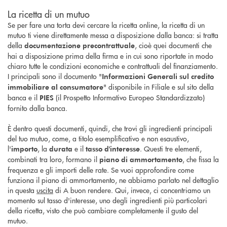
La ricetta di un mutuo
Se per fare una torta devi cercare la ricetta online, la ricetta di un
mutuo ti viene direttamente messa a disposizione dalla banca: si tratta
della
, cioè quei documenti che
documentazione precontrattuale
hai a disposizione prima della firma e in cui sono riportate in modo
chiaro tutte le condizioni economiche e contrattuali del finanziamento.
I principali sono il documento "
Informazioni Generali sul credito
" disponibile in Filiale e sul sito della
immobiliare al consumatore
banca e il
(il Prospetto Informativo Europeo Standardizzato)
PIES
fornito dalla banca.
È dentro questi documenti, quindi, che trovi gli ingredienti principali
del tuo mutuo, come, a titolo esemplificativo e non esaustivo,
l'
, la
e il
. Questi tre elementi,
importo
durata
tasso d'interesse
combinati tra loro, formano il
, che fissa la
piano di ammortamento
frequenza e gli importi delle rate. Se vuoi approfondire come
funziona il piano di ammortamento, ne abbiamo parlato nel dettaglio
in questa
uscita
di A buon rendere. Qui, invece, ci concentriamo un
momento sul tasso d'interesse, uno degli ingredienti più particolari
della ricetta, visto che può cambiare completamente il gusto del
mutuo.