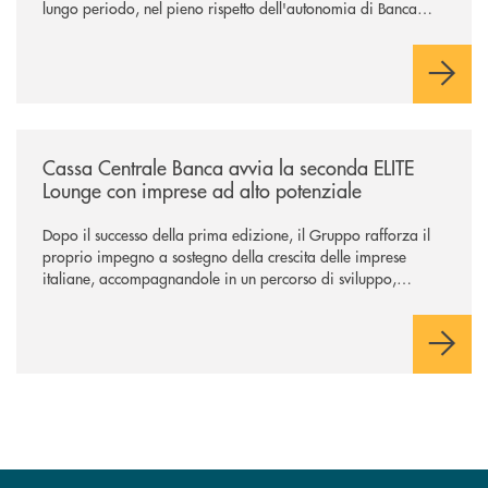
lungo periodo, nel pieno rispetto dell'autonomia di Banca
Cambiano. Nei prossimi giorni verrà avviato il periodo di
negoziazione esclusiva per la finalizzazione dell’operazione.
/news/cassa-centrale-banca-avvia-la-seconda-elite-lounge-con-imprese-
Cassa Centrale Banca avvia la seconda ELITE
Lounge con imprese ad alto potenziale
Dopo il successo della prima edizione, il Gruppo rafforza il
proprio impegno a sostegno della crescita delle imprese
italiane, accompagnandole in un percorso di sviluppo,
innovazione e accesso ai mercati dei capitali.