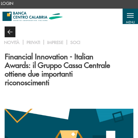
Salta al contenuto principale
LOGIN
MENU
NOVITÀ
PRIVATI
IMPRESE
SOCI
Financial Innovation - Italian
Awards: il Gruppo Cassa Centrale
ottiene due importanti
riconoscimenti