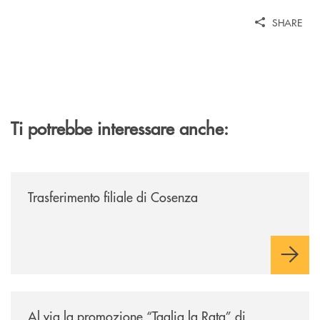
SHARE
Ti potrebbe interessare anche:
/news/trasferimento-filiale-di-cosenza/
Trasferimento filiale di Cosenza
/news/al-via-la-promozione-taglia-la-rata-di-prestipay-il-prestito-perso
Al via la promozione “Taglia la Rata” di