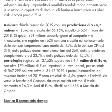
vulnerabilità degli imprenditori sensibilizzandoli maggiormente verso
le soluzioni a copertura di rischi quali business interruption o Cyber
Risk, ancora poco diffuse.”
chiude l’esercizio 2019 con una
di
Assicura
produzione
974,7
, in crescita del 56,15%, rispetto ai 624 milioni del
milioni di Euro
2018. Di questi, 851 milioni appartengono al comparto vita
finanziario, che registra un +62% con una crescita nel collocamento
delle polizze temporanee caso morte del 45%, delle polizze CPI del
31%, delle polizze danni rami elementari del 26%, della previdenza
complementare del 23,7% e delle polizze auto del 15,5%. Il
registra un +27,52% superando i
,
portafoglio
4,4 miliardi di Euro
con oltre 170 milioni di Euro imputabili ai rami danni, per un totale
di 567.299 polizze attive al 31.12.2019. I premi intermediati da
Assicura Broker nel 2019 sono cresciuti del 5,5% grazie all’attività sia
verso le Banche del Gruppo, sia verso società esterne. Il totale
ammonta a 16,3 milioni di Euro, riferiti per il 63% a Società del
Gruppo
Scarica il comunicato stampa