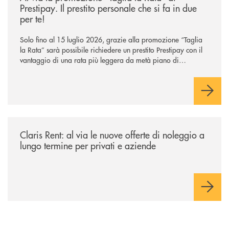
Prestipay. Il prestito personale che si fa in due
per te!
Solo fino al 15 luglio 2026, grazie alla promozione “Taglia
la Rata” sarà possibile richiedere un prestito Prestipay con il
vantaggio di una rata più leggera da metà piano di
rimborso.
/news/claris-rent-al-via-le-nuove-offerte-di-noleggio-a-lungo-termine-p
Claris Rent: al via le nuove offerte di noleggio a
lungo termine per privati e aziende