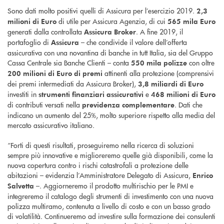
Sono dati molto positivi quelli di Assicura per l’esercizio 2019.
2,3
di utile per Assicura Agenzia, di cui
milioni di Euro
565 mila Euro
generati dalla controllata
. A fine 2019, il
Assicura Broker
portafoglio di
– che condivide il valore dell’offerta
Assicura
assicurativa con una novantina di banche in tutt Italia, sia del Gruppo
Cassa Centrale sia Banche Clienti – conta
con oltre
550 mila polizze
attinenti alla protezione (comprensivi
200 milioni di Euro di premi
dei premi intermediati da Assicura Broker),
3,8 miliardi di Euro
investiti in
e
strumenti finanziari assicurativi
468 milioni di Euro
di contributi versati nella
. Dati che
previdenza complementare
indicano un aumento del 25%, molto superiore rispetto alla media del
mercato assicurativo italiano.
“Forti di questi risultati, proseguiremo nella ricerca di soluzioni
sempre più innovative e miglioreremo quelle già disponibili, come la
nuova copertura contro i rischi catastrofali a protezione delle
abitazioni – evidenzia l’Amministratore Delegato di Assicura,
Enrico
–. Aggiorneremo il prodotto multirischio per le PMI e
Salvetta
integreremo il catalogo degli strumenti di investimento con una nuova
polizza multiramo, contenuta a livello di costo e con un basso grado
di volatilità. Continueremo ad investire sulla formazione dei consulenti