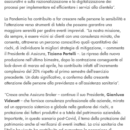
assicurativi e sulla razionalizzazione e la digitalizzazione dei
processi per implementare ed efficientare i servizi alla clientela”.
La Pandemia ha contribuito a far crescere nelle persone la sensibilità e
l’attenzione verso strumenti di tutela che possano garantire una
maggiore serenità per gestire eventi imprevisti. “La nostra missione,
da sempre, è essere vicini ai clienti con una consulenza mirata, che
consenta, attraverso un percorso conoscitivo quali-quantitativo dei
rischi, di individuare le migliori strategie di mitigazione, – commenta
il Presidente di Assicura,
–. La ripresa della nuova
Tiziano Portelli
produzione nell’ultimo bimestre, dopo la contrazione conseguente al
lock-down di marzo ed aprile, ha contribuito infatti all’incremento
complessivo del 20% rispetto al primo semestre dell’esercizio
precedente. Un dato significativo, a conferma della crescente
attenzione delle persone alla previdenza e all’assistenza sanitaria”.
“Cresce anche Assicura Broker – continua il suo Presidente,
Gianluca
– che fornisce consulenza professionale alle aziende, mirata
Videsott
ad un approccio sistemico e globale nella gestione dei rischi, a
protezione dei fattori produttivi e a tutela del patrimonio aziendale.
Importante, in questo scenario post-Covid, il tema della protezione del
patrimonio anche al verificarsi di eventi inattesi. La crisi sanitaria che
l’Italia ha vissuto ha contribuito ad aumentare la percezione di