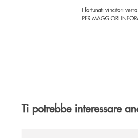
I fortunati vincitori verr
PER MAGGIORI INFOR
Ti potrebbe interessare an
/news/trasferimento-filiale-di-cosenza/