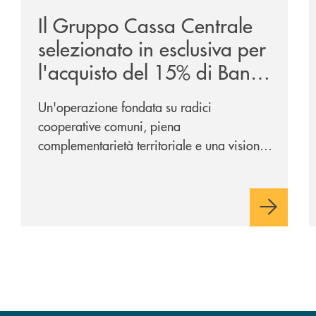
Il Gruppo Cassa Centrale
selezionato in esclusiva per
l'acquisto del 15% di Banca
Cambiano 1884
Un'operazione fondata su radici
cooperative comuni, piena
complementarietà territoriale e una visione
industriale di lungo periodo, nel pieno
rispetto dell'autonomia di Banca
Cambiano. Nei prossimi giorni verrà
avviato il periodo di negoziazione
esclusiva per la finalizzazione
dell’operazione.