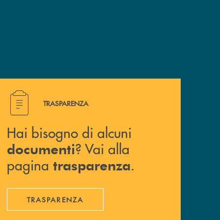
Hai bisogno di alcuni documenti ? Vai alla pagina traspa
TRASPARENZA
Hai bisogno di alcuni
? Vai alla
documenti
pagina
.
trasparenza
TRASPARENZA