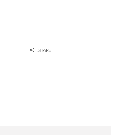
SHARE
iva-per-lacquisto-del-15-di-banca-cambiano-1884/
news/cassa-centrale-banca-avvia-la-seconda-elite-lounge-