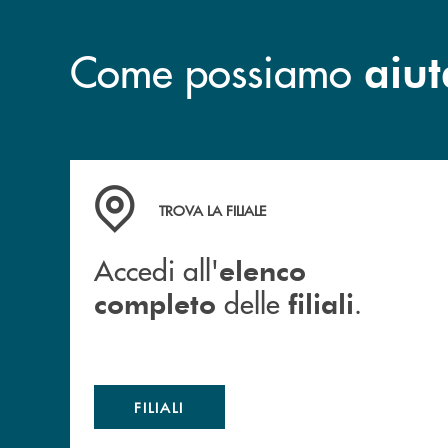
Come possiamo
aiut
Accedi all' elenco completo delle filiali .
TROVA LA FILIALE
Accedi all'
elenco
delle
.
completo
filiali
FILIALI