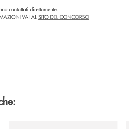
anno contattati direttamente.
MAZIONI VAI AL
SITO DEL CONCORSO
che:
/news/il-gruppo-cassa-centrale-selezionato-in-esclus
/